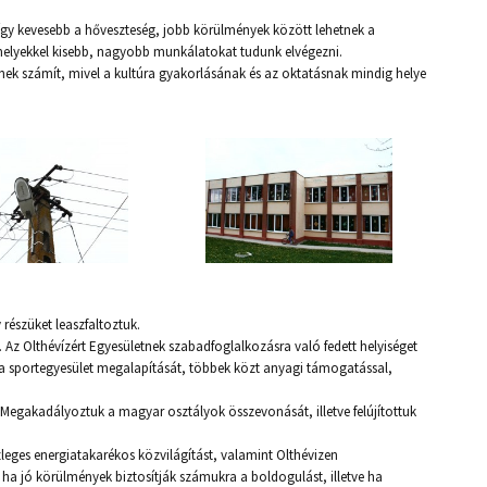
így kevesebb a hőveszteség, jobb körülmények között lehetnek a
amelyekkel kisebb, nagyobb munkálatokat tudunk elvégezni.
nek számít, mivel a kultúra gyakorlásának és az oktatásnak mindig helye
részüket leaszfaltoztuk.
Az Olthévízért Egyesületnek szabadfoglalkozásra való fedett helyiséget
ük a sportegyesület megalapítását, többek közt anyagi támogatással,
. Megakadályoztuk a magyar osztályok összevonását, illetve felújítottuk
leges energiatakarékos közvilágítást, valamint Olthévizen
, ha jó körülmények biztosítják számukra a boldogulást, illetve ha