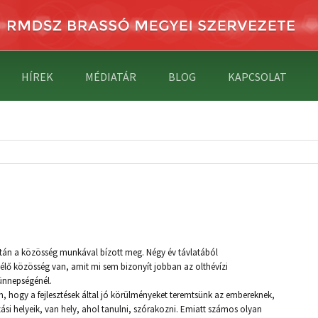
HÍREK
MÉDIATÁR
BLOG
KAPCSOLAT
után a közösség munkával bízott meg. Négy év távlatából
lő közösség van, amit mi sem bizonyít jobban az olthévízi
ünnepségénél.
m, hogy a fejlesztések által jó körülményeket teremtsünk az embereknek,
ási helyeik, van hely, ahol tanulni, szórakozni. Emiatt számos olyan