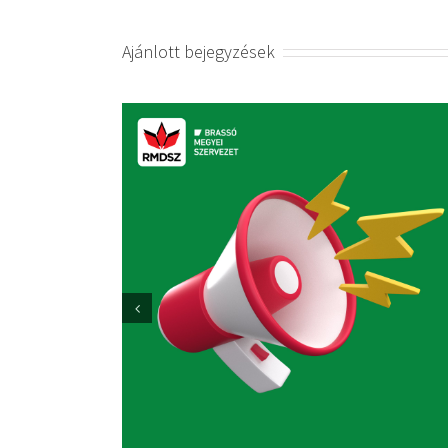
Ajánlott bejegyzések
Sajtóközlemény
2025. október 3.
|
0 hozzászólás