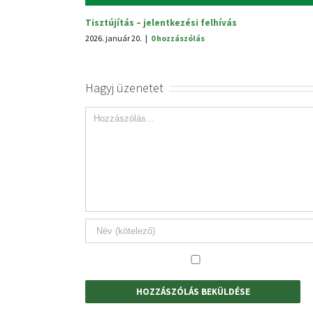
felhívás
s
Hagyj üzenetet