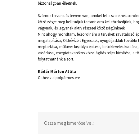
biztonságban élhetnek.
Számos tervünk és tervem van, amiket fel is szeretnék soroln
közösséget meg kell tudjuk tartani: arra kell törekedjünk, 
vágynak, és legyenek aktív részesei közösségünknek.
Mint ahogy mondtam, felsorolnám a terveket: ravatalozó ép
megalapítása, Olthévízért Egyesület, nyugdíjasklub további t
megtartása, műfüves kispálya építése, birtoklevelek kiadása
vásárlása, energiatakarékos közvilágítás teljes kiépítése,
folytathatnánk a sort.
Kádár Márton Attila
Olthévíz alpolgármestere
Ossza meg ismerőseivel: