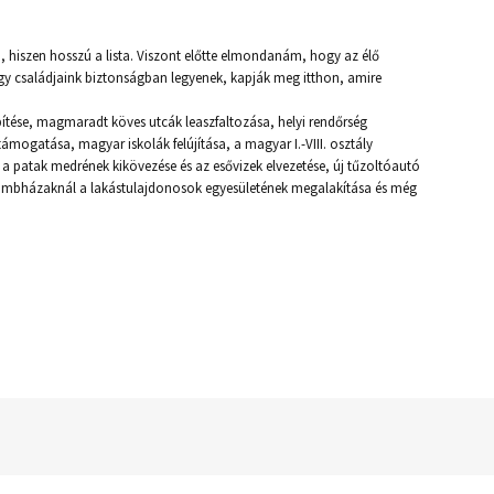
i, hiszen hosszú a lista. Viszont előtte elmondanám, hogy az élő
hogy családjaink biztonságban legyenek, kapják meg itthon, amire
ítése, magmaradt köves utcák leaszfaltozása, helyi rendőrség
ámogatása, magyar iskolák felújítása, a magyar I.-VIII. osztály
, a patak medrének kikövezése és az esővizek elvezetése, új tűzoltóautó
 a tömbházaknál a lakástulajdonosok egyesületének megalakítása és még