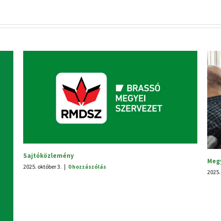
Megyei tanácsülés
2025. június 30.
|
0 hozzászólás