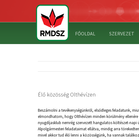
FŐOLDAL
SZERVEZET
Élő közösség Olthévízen
Beszámolni a tevékenységünkről, elsődleges feladatunk, mi
elmondhatom, hogy Olthévízen minden körülmény ellenére é
nyugdíjasklub nemrég szervezett hangulatos költészet-napi 
Alpolgármesteri feladataimat ellátva, mindig arra törekedte
mivel akkor tud élő lenni a közösségünk, ha vannak találkoz