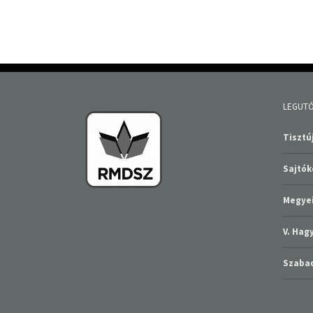
LEGUTÓ
Tisztúj
Sajtó
Megyei
V. Ha
Szabad