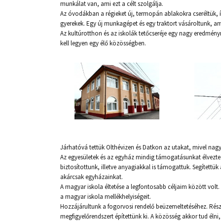
munkálat van, ami ezt a célt szolgálja.
Az óvodákban a régieket új, termopán ablakokra cseréltük, 
gyerekek. Egy új munkagépet és egy traktort vásároltunk, 
Az kultúrotthon és az iskolák tetőcseréje egy nagy eredmény
kell legyen egy élő közösségben.
Járhatóvá tettük Olthévizen és Datkon az utakat, mivel nagy 
Az egyesületek és az egyház mindig támogatásunkat élvezte. 
biztosítottunk, illetve anyagiakkal is támogattuk. Segített
akárcsak egyházainkat.
A magyar iskola éltetése a legfontosabb céljaim között volt
a magyar iskola mellékhelyiségeit.
Hozzájárultunk a fogorvosi rendelő beüzemeltetéséhez. Rész
megfigyelőrendszert építettünk ki. A közösség akkor tud élni