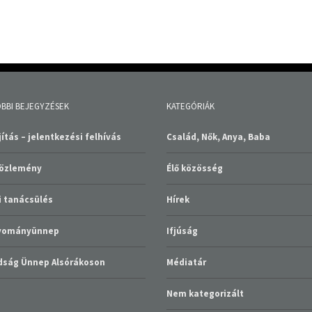
BBI BEJEGYZÉSEK
KATEGÓRIÁK
ítás – jelentkezési felhívás
Család, Nők, Anya, Baba
közlemény
Élő közösség
 tanácsülés
Hírek
gyományünnep
Ifjúság
ság Ünnep Alsórákoson
Médiatár
Nem kategorizált
Szolgáltatások