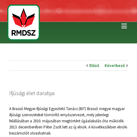
Előző
Következő
Ifjúsági élet darabjai
A Brassó Megyei Ifjúsági Egyeztető Tanács (BIT) Brassó megyei magyar
ifjúsági szervezeteket tömörítő ernyőszervezet, mely jelenlegi
felállásában a 2010. májusában megtörtént újjáalakulás óta működik.
2013. decemberében Péter Zsolt lett az új elnök. A következőkben elnöki
beszámolót olvashatnak.