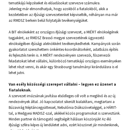
tematikájú képzéseket és előadásokat szervezve számukra.
Jelenleg már elmondhatjuk, hogy azokból a fiatalokból, akik a
kezdetekben az ifjúsági szervezeteinket képviselték, néhányan ma már
az RMDSZ berkein belül folytatják tevékenységüket.
A BIT elnökeként az országos ifjúsági szervezet, a MIÉRT elnökségének
tagjaként, az RMDSZ Brassó megyei szervezetének ügyvezető
elnökségében ifjúsági alelnökként tevékenykedhetek. Kampányok során
gyakorlatot szerezhettem önkéntes-koordinátorként, adatbázis építés
és fejlesztés terén is. A MIÉRT rendezvényein szervezői, főszervezői
feladatokat lehet vállalni, különböző tematikájú országos eseményeken
lehet részt venni, és akár egy Strasbourgi tanulmányi kirándulásra is el
lehet jutni.
Van esély közösségi szerepet vállalni – legyen ez üzenet a
fiataloknak.
A szervezet imázsának javítása elsődleges cél volt a meglévő és az új
rendezvények által. Jó kapcsolatot sikerült kialakítani, megtartani a
Búzavirág Néptáncegyüttessel, Nebulónia Diákszövetséggel, a HÁRIT-
tal, a Medgyesi MADISZ-szal, akikkel közös programokat is szerveztünk.
Minden partner és támogató segítségét hálásan köszönjük! Az élő
ifjúsági szféra képes új lendületet adni, ezért köszönet jár mindenkinek,