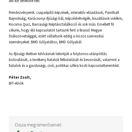
aki ezt lehetővé tett.
Rendezvényeink: csapaépítő képzések, interaktív előadások, Paintball
Bajnokság, Karácsonyi ifjúsági bál, képzéshétvégék, kiszállások vidékre,
Kocsma Quiz, Barcasági Néptánctalálkozó és sok más. Emellett fő
célunk, hogy élő kapcsolatot tartsunk fent a Brassó Megyei
Diákszövetséggel, ezért vállaltunk eddig is közös szervezésű
eseményeket: BMD Gólyatábor, BMD Gólyabál.
Az ifjúsági életben kihívásnak tekintjük a folytonos utánpótlás
biztosítását, a tevékeny fiatalok felkutatását és bevonását, valamint a
fiatalok és a gazdasági, civil, politikai szféra közti kapcsolatteremtést.
Péter Zsolt,
BIT-elnök
Ossza meg ismerőseivel: