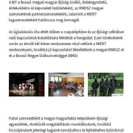
A BIT a Brassó megyei magyar ifjúság önálló, érdekegyeztető,
érdekvédelmi és képviseleti testületeként, az RMDSZ megyei
szervezetének partnerszervezeteként, valamint a MIÉRT
tagszervezeteként határozza meg önmagát.
Az újjáalakulás óta eltelt időben a csapatépítésre és az ifjúsági szférában
való kapcsolatok kialakítására fektettük a hangsúlyt. Ezen törekvéseink
során az elmúlt két évben rendszeresen részt vettünk a MIÉRT
rendezvényein, továbbá jó kapcsolatot létesítettünk a megyei RMDSZ-el
és a Brassó Megyei Diákszövetséggel (BMD).
Fiatal szervezetként a megye magyarlakta településein ifjúsági
egyesületek, struktúrák megalakításán munkálkodunk, továbbá
hozzájárulunk jelenlegi tagjaink tanulásához és fejlődéséhez különböző