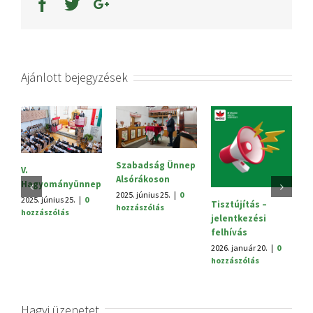
Ajánlott bejegyzések
Szabadság Ünnep
S
V.
Alsórákoson
20
Hagyományünnep
h
2025. június 25.
|
0
2025. június 25.
|
0
Tisztújítás –
hozzászólás
hozzászólás
jelentkezési
felhívás
2026. január 20.
|
0
hozzászólás
Hagyj üzenetet