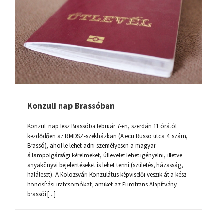
Konzuli nap Brassóban
Konzuli nap lesz Brassóba február 7-én, szerdán 11 órától
kezdődően az RMDSZ-székházban (Alecu Russo utca 4. szám,
Brassó), ahol le lehet adni személyesen a magyar
állampolgársági kérelmeket, útlevelet lehet igényelni, illetve
anyakönyvi bejelentéseket is lehet tenni (születés, házasság,
haláleset). A Kolozsvári Konzulátus képviselői veszik át a kész
honosítási iratcsomókat, amiket az Eurotrans Alapítvány
brassói [...]