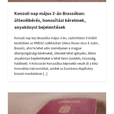
Konzuli nap május 3-án Brassóban:
útlevélkérés, honosítási kérelmek,
anyakönyvi bejelentések
Konzuli nap lesz Brassóba május 3-án, csütörtökön 9 órától
kezdődően az RMDSZ-székházban (Alecu Russo utca 4. szám,
Brassó), ahol le lehet adni személyesen a magyar
állampolgársági kérelmeket, útlevelet lehet igényelni, illetve
anyakönyvi bejelentéseket is lehet tenni (születés, házasság,
haláleset). A Kolozsvári Konzulátus képviselői veszik át a kész
honosítási iratcsomókat, amiket az Eurotrans Alapítvány
brassói munkatársai [...]