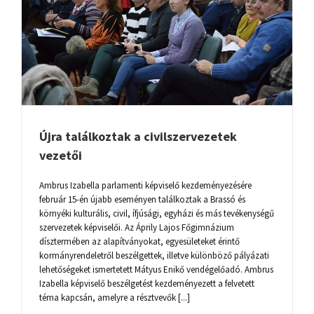
Újra találkoztak a civilszervezetek
vezetői
Ambrus Izabella parlamenti képviselő kezdeményezésére
február 15-én újabb eseményen találkoztak a Brassó és
környéki kulturális, civil, ífjúsági, egyházi és más tevékenységű
szervezetek képviselői. Az Áprily Lajos Főgimnázium
dísztermében az alapítványokat, egyesületeket érintő
kormányrendeletről beszélgettek, illetve különböző pályázati
lehetőségeket ismertetett Mátyus Enikő vendégelőadó. Ambrus
Izabella képviselő beszélgetést kezdeményezett a felvetett
téma kapcsán, amelyre a résztvevők [...]