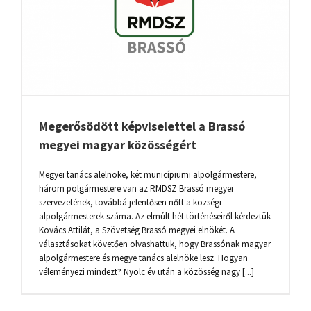
Megerősödött képviselettel a Brassó
megyei magyar közösségért
Megyei tanács alelnöke, két municípiumi alpolgármestere,
három polgármestere van az RMDSZ Brassó megyei
szervezetének, továbbá jelentősen nőtt a községi
alpolgármesterek száma. Az elmúlt hét történéseiről kérdeztük
Kovács Attilát, a Szövetség Brassó megyei elnökét. A
választásokat követően olvashattuk, hogy Brassónak magyar
alpolgármestere és megye tanács alelnöke lesz. Hogyan
véleményezi mindezt? Nyolc év után a közösség nagy [...]