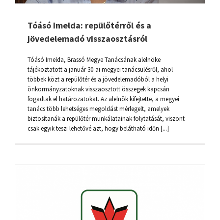
Tóásó Imelda: repülőtérről és a
jövedelemadó visszaosztásról
Tóásó Imelda, Brassó Megye Tanácsának alelnöke
tájékoztatott a január 30-ai megyei tanácsülésről, ahol
többek közt a repülőtér és a jövedelemadóból a helyi
önkormányzatoknak visszaosztott összegek kapcsán
fogadtak el határozatokat. Az alelnök kifejtette, a megyei
tanács több lehetséges megoldást mérlegelt, amelyek
biztosítanák a repülőtér munkálatainak folytatását, viszont
csak egyik teszi lehetővé azt, hogy belátható időn [...]