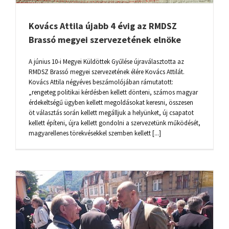
Kovács Attila újabb 4 évig az RMDSZ
Brassó megyei szervezetének elnöke
A június 10-i Megyei Küldöttek Gyűlése újraválasztotta az
RMDSZ Brassó megyei szervezetének élére Kovács Attilát.
Kovács Attila négyéves beszámolójában rámutatott:
„rengeteg politikai kérdésben kellett dönteni, számos magyar
érdekeltségű ügyben kellett megoldásokat keresni, összesen
öt választás során kellett megálljuk a helyünket, új csapatot
kellett építeni, újra kellett gondolni a szervezetünk működését,
magyarellenes törekvésekkel szemben kellett [...]