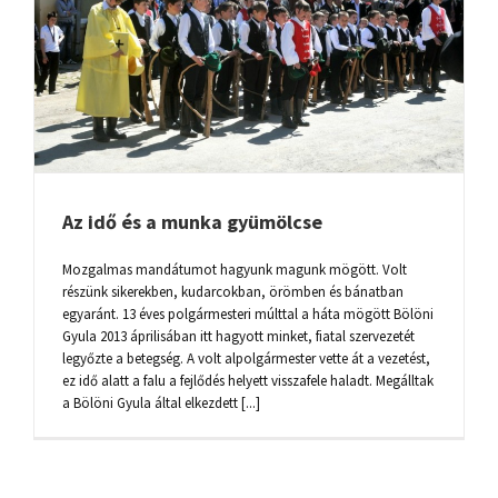
Az idő és a munka gyümölcse
Mozgalmas mandátumot hagyunk magunk mögött. Volt
részünk sikerekben, kudarcokban, örömben és bánatban
egyaránt. 13 éves polgármesteri múlttal a háta mögött Bölöni
Gyula 2013 áprilisában itt hagyott minket, fiatal szervezetét
legyőzte a betegség. A volt alpolgármester vette át a vezetést,
ez idő alatt a falu a fejlődés helyett visszafele haladt. Megálltak
a Bölöni Gyula által elkezdett [...]