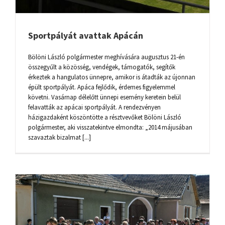
Sportpályát avattak Apácán
Bölöni László polgármester meghívására augusztus 21-én
összegyűlt a közösség, vendégek, támogatók, segítők
érkeztek a hangulatos ünnepre, amikor is átadták az újonnan
épült sportpályát. Apáca fejlődik, érdemes figyelemmel
követni. Vasárnap délelőtt ünnepi esemény keretein belül
felavatták az apácai sportpályát. A rendezvényen
házigazdaként köszöntötte a résztvevőket Bölöni László
polgármester, aki visszatekintve elmondta: „2014 májusában
szavaztak bizalmat [...]