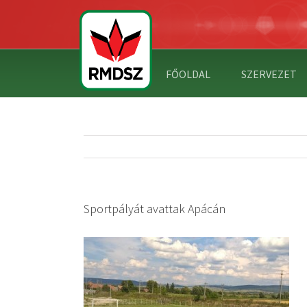
FŐOLDAL
SZERVEZET
Sportpályát avattak Apácán