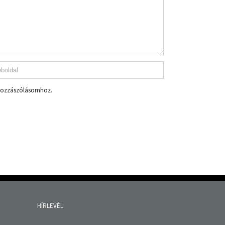
 hozzászólásomhoz.
HÍRLEVÉL
Fields marked with an
*
are required
Név