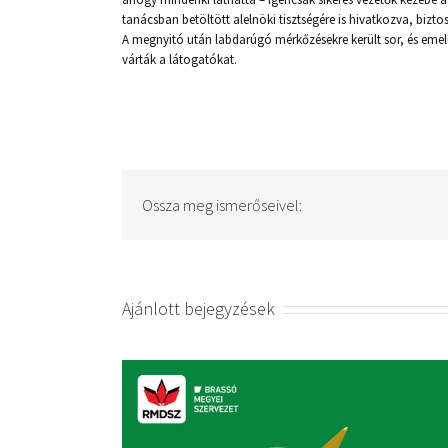
tanácsban betöltött alelnöki tisztségére is hivatkozva, bizto
A megnyitó után labdarúgó mérkőzésekre került sor, és emellet
várták a látogatókat.
Ossza meg ismerőseivel:
Ajánlott bejegyzések