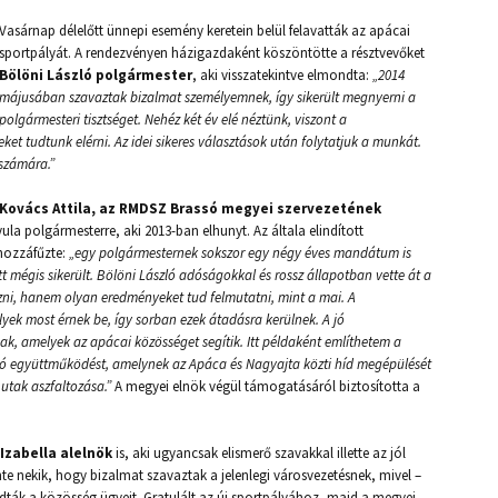
Vasárnap délelőtt ünnepi esemény keretein belül felavatták az apácai
sportpályát. A rendezvényen házigazdaként köszöntötte a résztvevőket
Bölöni László polgármester
, aki visszatekintve elmondta:
„2014
májusában szavaztak bizalmat személyemnek, így sikerült megnyerni a
polgármesteri tisztséget. Nehéz két év elé néztünk, viszont a
 tudtunk elérni. Az idei sikeres választások után folytatjuk a munkát.
számára.”
Kovács Attila, az RMDSZ Brassó megyei szervezetének
Gyula polgármesterre, aki 2013-ban elhunyt. Az általa elindított
 hozzáfűzte:
„egy polgármesternek sokszor egy négy éves mandátum is
t mégis sikerült. Bölöni László adóságokkal és rossz állapotban vette át a
hozni, hanem olyan eredményeket tud felmutatni, mint a mai. A
ek most érnek be, így sorban ezek átadásra kerülnek. A jó
, amelyek az apácai közösséget segítik. Itt példaként említhetem a
 együttműködést, amelynek az Apáca és Nagyajta közti híd megépülését
 utak aszfaltozása.”
A megyei elnök végül támogatásáról biztosította a
Izabella alelnök
is, aki ugyancsak elismerő szavakkal illette az jól
 nekik, hogy bizalmat szavaztak a jelenlegi városvezetésnek, mivel –
dták a közösség ügyeit. Gratulált az új sportpályához, majd a megyei