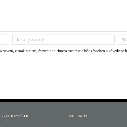
A nevem, e-mail-címem, és weboldalcímem mentése a böngészőben a következő
BBI BEJEGYZÉSEK
KATEGÓRIÁK
ítás – jelentkezési felhívás
Család, Nők, Anya, Baba