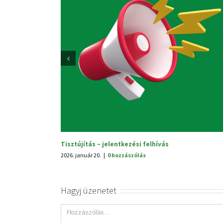
Sajtóközlemény
2025. október 3.
|
0 hozzászólás
Hagyj üzenetet