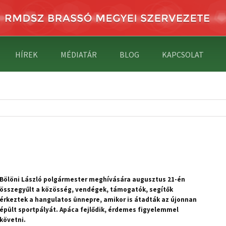
HÍREK
MÉDIATÁR
BLOG
KAPCSOLAT
Bölöni László polgármester meghívására augusztus 21-én
összegyűlt a közösség, vendégek, támogatók, segítők
érkeztek a hangulatos ünnepre, amikor is átadták az újonnan
épült sportpályát. Apáca fejlődik, érdemes figyelemmel
követni.