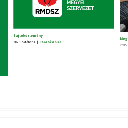
Megyei tanácsülés
2025. június 30.
|
0 hozzászólás