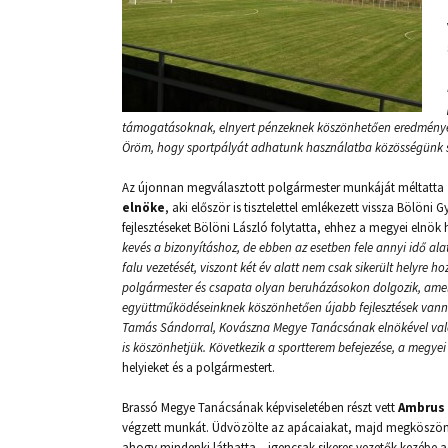
támogatásoknak, elnyert pénzeknek köszönhetően eredményeket
Öröm, hogy sportpályát adhatunk használatba közösségünk 
Az újonnan megválasztott polgármester munkáját méltatta
elnöke
, aki először is tisztelettel emlékezett vissza Bölöni 
fejlesztéseket Bölöni László folytatta, ehhez a megyei elnök
kevés a bizonyításhoz, de ebben az esetben fele annyi idő alat
falu vezetését, viszont két év alatt nem csak sikerült helyre 
polgármester és csapata olyan beruházásokon dolgozik, amely
együttműködéseinknek köszönhetően újabb fejlesztések vannak
Tamás Sándorral, Kovászna Megye Tanácsának elnökével való
is köszönhetjük. Következik a sportterem befejezése, a megyei
helyieket és a polgármestert.
Brassó Megye Tanácsának képviseletében részt vett
Ambrus 
végzett munkát. Üdvözölte az apácaiakat, majd megköszönte
ahogy mindenki láthatta – igencsak sikeres vezetők kezébe a