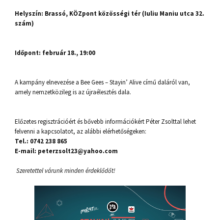
Helyszín: Brassó, KÖZpont közösségi tér (Iuliu Maniu utca 32.
szám)
Időpont: február 18., 19:00
A kampány elnevezése a Bee Gees – Stayin’ Alive című daláról van,
amely nemzetközileg is az újraélesztés dala.
Előzetes regisztrációért és bővebb információkért Péter Zsolttal lehet
felvenni a kapcsolatot, az alábbi elérhetőségeken:
Tel.: 0742 238 865
E-mail: peterzsolt23@yahoo.com
Szeretettel várunk minden érdeklődőt!