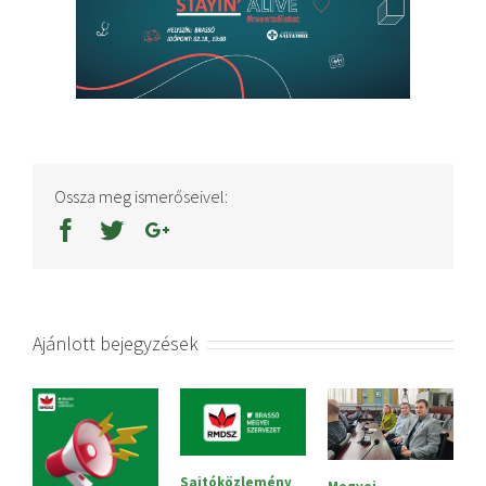
Ossza meg ismerőseivel:
Ajánlott bejegyzések
Sajtóközlemény