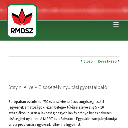
Előző
Következő
Stayin’ Alive – Elsősegély nyújtási gyorstalpaló
Európában évente kb. 750 ezer szívbénulásos sürgősségi esetet
jegyeznek a hatóságok, ezen betegek túlélési esélye alig 5 – 10
százalékos, hiszen a lakosság nagyon kevés aránya képes helyesen
elsősegélyt nyújtani. A MIÉRT és a Salvatore Egyesület kampánykörútja
erre a problémára igyekszik felhívni a figyelmet.