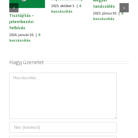
Megyei
V.
2025. október 3.
|
0
tanácsülés
H
hozzászólás
2025. június 30.
|
0
20
Tisztújítás –
hozzászólás
h
jelentkezési
felhívás
2026. január 20.
|
0
hozzászólás
Hagyj üzenetet