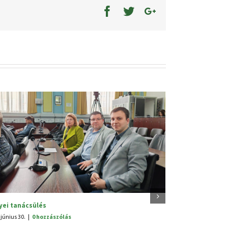
Szabadság Ünnep Alsórákoson
2025. június 25.
|
0 hozzászólás