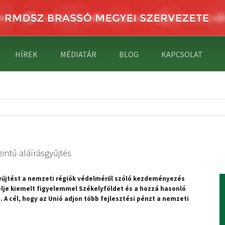
HÍREK
MÉDIATÁR
BLOG
KAPCSOLAT
intű aláírásgyűjtés
yűjtést a nemzeti régiók védelméről szóló kezdeményezés
elje kiemelt figyelemmel Székelyföldet és a hozzá hasonló
A cél, hogy az Unió adjon több fejlesztési pénzt a nemzeti