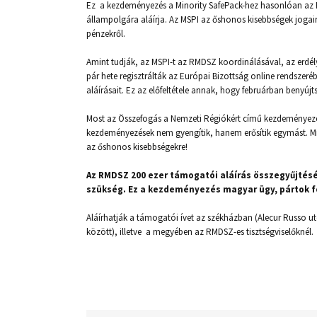
Ez a kezdeményezés a Minority SafePack-hez hasonlóan az Eu
állampolgára aláírja. Az MSPI az őshonos kisebbségek jogai
pénzekről.
Amint tudják, az MSPI-t az RMDSZ koordinálásával, az erd
pár hete regisztrálták az Európai Bizottság online rendsze
aláírásait. Ez az előfeltétele annak, hogy februárban benyújts
Most az Összefogás a Nemzeti Régiókért című kezdeményezés
kezdeményezések nem gyengítik, hanem erősítik egymást. Min
az őshonos kisebbségekre!
Az RMDSZ 200 ezer támogatói aláírás összegyűjtésé
szükség. Ez a kezdeményezés magyar ügy, pártok fö
Aláírhatják a támogatói ívet az székházban (Alecur Russo utc
között), illetve a megyében az RMDSZ-es tisztségviselőknél.