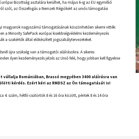
rópai Bizottság asztalára kerülhet, ha május 6-ig az EU egymillió
ról szól, az Összefogás a Nemzeti Régiókért az uniós támogatási
élyi magyarok nagyszámű támogatásának köszönhetően sikerre vitték:
rében a Minority SafePack európai kisebbségvédelmi kezdeményezés
ák a szakértők által előkészített jogszabálytervezeteket.
nél újra szükség van a támogatói aláírásokra. A sikeres
den ilyen kezdeményezés jelzés az Unió felé, hogy jobban kell figyelnie
t vállalja Romániában, Brassó megyében 3400 aláírásra van
lötti kérdés. Ezért kéri az RMDSZ az Ön támogatását is!
a 4. szám, hétfő-csütörtök 8 és 16 óra között, péntek 8 és 14 óra