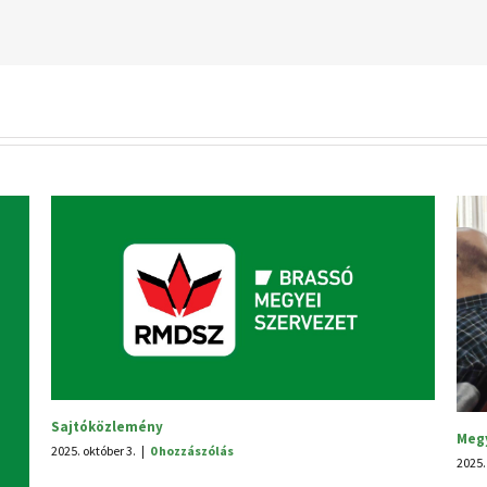
V. Hagyományünnep
zászólás
2025. június 25.
|
0 hozzászólás