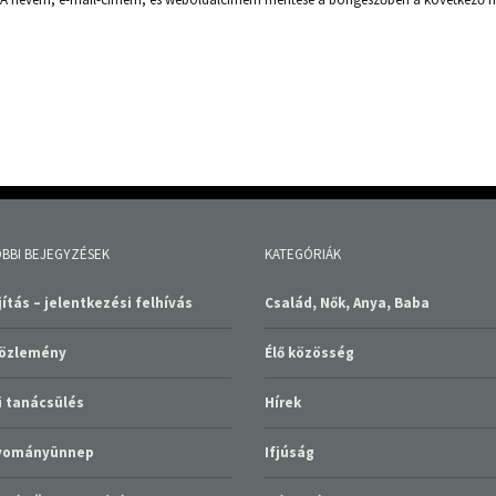
BBI BEJEGYZÉSEK
KATEGÓRIÁK
ítás – jelentkezési felhívás
Család, Nők, Anya, Baba
közlemény
Élő közösség
 tanácsülés
Hírek
gyományünnep
Ifjúság
ság Ünnep Alsórákoson
Médiatár
Nem kategorizált