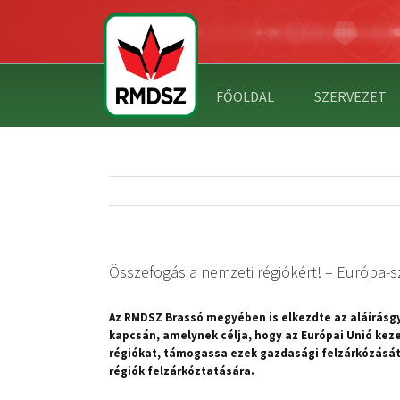
FŐOLDAL
SZERVEZET
Összefogás a nemzeti régiókért! – Európa-sz
Az RMDSZ Brassó megyében is elkezdte az aláírásg
kapcsán, amelynek célja, hogy az Európai Unió kez
régiókat, támogassa ezek gazdasági felzárkózását. 
régiók felzárkóztatására.