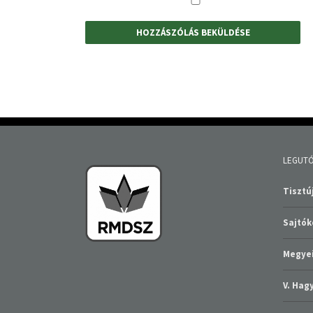
LEGUTÓ
Tisztúj
Sajtó
Megyei
V. Ha
Szabad