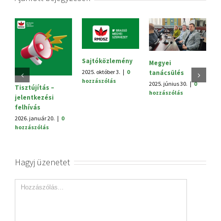
Sajtóközlemény
Megyei
V.
2025. október 3.
|
0
tanácsülés
H
hozzászólás
2025. június 30.
|
0
20
Tisztújítás –
hozzászólás
h
jelentkezési
felhívás
2026. január 20.
|
0
hozzászólás
Hagyj üzenetet