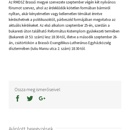
Az RMDSZ Brassó megyei szervezete szeptember végén két nyilvános
fórumot szervez, ahol az érdeklődők kötetlen formában bármiről
nyíltan, akár kényelmetlen vagy kellemetlen témákat érintve
kérdezhetnek a politikusoktól, párbeszéd formájában megvitatva az
aktuális kérdéseket. Az első alkalom szeptember 25-én, szerdán a
bukaresti úton található Református Kistemplom gyülekezeti termében
(Bukaresti út 53. szám) lesz 18:30-tól, illetve a második szeptember 26-
án, csütörtökön a Brassói Evangélikus-Lutheránus Egyházközség
dísztermében (Iuliu Maniu utca 2. szám) 18:30-tól.
Ossza meg ismerőseivel:
Ajánlott bejegyzések