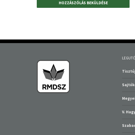
LEGUTÓ
Tisztúj
Sajtó
Megyei
V. Ha
Szabad