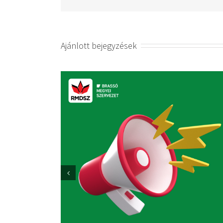
Ajánlott bejegyzések
Sajtóközlemény
M
2025. október 3.
|
0 hozzászólás
2