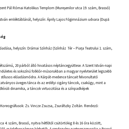
s Szent Pál Római Katolikus Templom (Mureșenilor utca 19. szám, Brassó)
stván emléktáblánál, helyszín: Áprily Lajos Főgimnázium udvara (După
ség
adása, helyszín: Drámai Színház (Színház Tér – Piața Teatrului 1. szám,
számú, 20 párból álló hivatásos néptáncegyüttese. A Szent István-napi
endületes és sokszínű folklór-műsorukban a magyar nyelvterület legszebb
és stílusos előadásmódra. A Kárpát-medence táncait felvonultató
tatványos üveges tánca és az erdélyi cigány táncok, csakúgy, mint a
ndkívüli dinamika, a táncok virtuozitása és a színpadképek
oreográfusok: Zs. Vincze Zsuzsa, Zsuráfszky Zoltán. Rendező:
4. szám, Brassó, nyitva hétfőtől csütörtökig 8 és 16 óra között,
2101-es telefonszámon kérhetők. A rendezvény partnerszervezője a Brassó