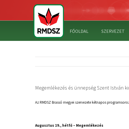
FŐOLDAL
SZERVEZET
Megemlékezés és ünnepség Szent István kir
Az RMDSZ Brassó megyei szervezete kétnapos programsorozatot
Augusztus 19., hétfő – Megemlékezés