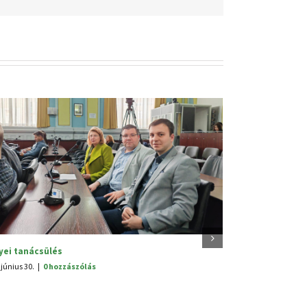
Szabadság Ünnep Alsór
nyünnep
2025. június 25.
|
0 hozzászól
|
0 hozzászólás