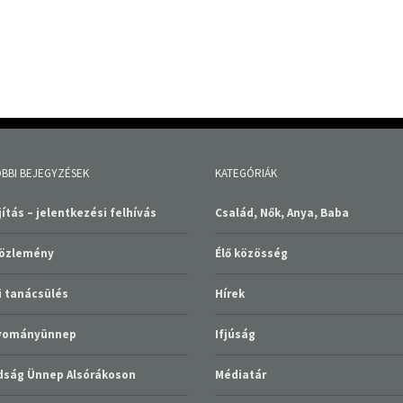
BBI BEJEGYZÉSEK
KATEGÓRIÁK
ítás – jelentkezési felhívás
Család, Nők, Anya, Baba
közlemény
Élő közösség
 tanácsülés
Hírek
gyományünnep
Ifjúság
ság Ünnep Alsórákoson
Médiatár
Nem kategorizált