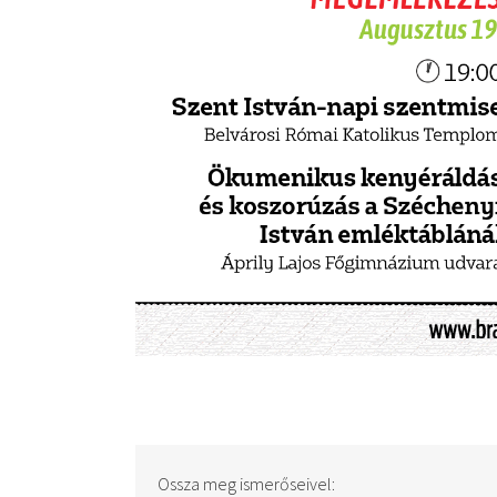
Ossza meg ismerőseivel: