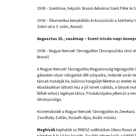
19:00 – Szentmise, helyszín: Brassó-Belvárosi Szent Péter é
19:50 – Ökumenikus kenyéráldás és koszorúzás a Széchenyi I
Ziduri utca 3. szám, Brassó)
Augusztus 25., vasárnap – Szent István-napi ünnep
19:00 – Magyar Nemzeti Táncegyüttes Táncrapszódia című elő
Brassó)
A Magyar Nemzeti Táncegyüttes Magyarország legnagyobb lét
gálaesten olyan válogatást állít színpadra, melynek során l
táncait mutatják be, különös hangsúlyt fektetve az eredeti 
előadásukban látható lesz a jól ismert csárdás, a lányok mu
férfiak virtuóz legényes tánca. Produkciójukra jellemző a re
látványossága.
Közreműködik a Magyar Nemzeti Táncegyüttes és Zenekara. K
Zsuráfszky Zoltán, Kossuth-díjas, kiváló művész.
Meghívók
kaphatók az RMDSZ-székházban (Alecu Russo utca 
pénteken 8 és 14 óra között). További információk a 026847