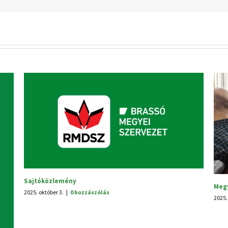
egyei tanácsülés
V. Hagyomá
025. június 30.
|
0 hozzászólás
2025. június 25.