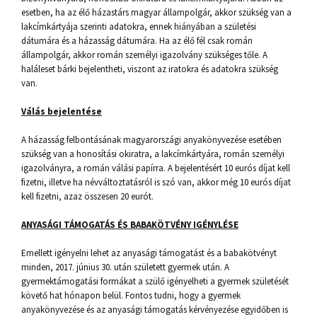
esetben, ha az élő házastárs magyar állampolgár, akkor szükség van a
lakcímkártyája szerinti adatokra, ennek hiányában a születési
dátumára és a házasság dátumára. Ha az élő fél csak román
állampolgár, akkor román személyi igazolvány szükséges tőle. A
haláleset bárki bejelentheti, viszont az iratokra és adatokra szükség
van.
Válás bejelentése
A házasság felbontásának magyarországi anyakönyvezése esetében
szükség van a honosítási okiratra, a lakcímkártyára, román személyi
igazolványra, a román válási papírra. A bejelentésért 10 eurós díjat kell
fizetni, illetve ha névváltoztatásról is szó van, akkor még 10 eurós díjat
kell fizetni, azaz összesen 20 eurót.
ANYASÁGI TÁMOGATÁS ÉS BABAKÖTVÉNY IGÉNYLÉSE
Emellett igényelni lehet az anyasági támogatást és a babakötvényt
minden, 2017. június 30. után született gyermek után. A
gyermektámogatási formákat a szülő igényelheti a gyermek születését
követő hat hónapon belül. Fontos tudni, hogy a gyermek
anyakönyvezése és az anyasági támogatás kérvényezése egyidőben is