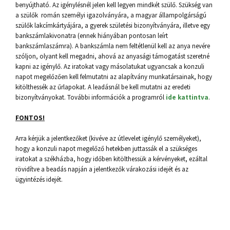
benyújtható. Az igénylésnél jelen kell legyen mindkét szülő. Szükség van
a szülők román személyi igazolványára, a magyar állampolgárságú
szülők lakcímkártyájára, a gyerek születési bizonyítványára, illetve egy
bankszámlakivonatra (ennek hiányában pontosan leírt
bankszámlaszámra). A bankszámla nem feltétlenül kell az anya nevére
szóljon, olyant kell megadni, ahová az anyasági támogatást szeretné
kapni az igénylő. Az iratokat vagy másolatukat ugyancsak a konzuli
napot megelőzően kell felmutatni az alapítvány munkatársainak, hogy
kitölthessék az űrlapokat. A leadásnál be kell mutatni az eredeti
bizonyítványokat. További információk a programról
ide kattintva
.
FONTOS!
Arra kérjük a jelentkezőket (kivéve az útlevelet igénylő személyeket),
hogy a konzuli napot megelőző hetekben juttassák el a szükséges
iratokat a székházba, hogy időben kitölthessük a kérvényeket, ezáltal
rövidítve a beadás napján a jelentkezők várakozási idejét és az
ügyintézés idejét.