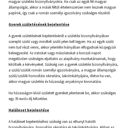
magyar születési bizonyítványokra. Ha csak az egyik fél magyar
állampolgár, akkor a másik féltől értelemszerűen nem lesznek magyar
papírok, így csak a román személyi igazolvány szükséges részéről.
Gyerek születésének bejelentése
A gyerek születésének bejelentésénél a születési bizonyítványában
szereplő szülő vagy mindkét szülő jelen kell legyen. Ha az egyik szülő
nem tud részt venni, akkor jelenléte hiányában elfogadnak közjegyzői
beleegyezést. Az iratokat vagy másolatukat a konzuli napot
megelőzően szükséges eljuttatni az alapítvány munkatársainak, hogy
kitöltsék a kérvényeket. Szükség van a gyerek születési bizonyítványára,
a szülő/szülők román személyi igazolványára, a magyar állampolgár
szülő/szülők honosítási okiratára, lakcímkártyájára, illetve ha van,
akkor magyar születési és házassági anyakönyvi kivonatára.
Ha házasságon kívül született gyereket jelentenek be, akkor szükséges
egy 35 eurós díj kifizetése.
Haláleset bejelentése
A haláleset bejelentéséhez szükség van az elhunyt halotti
bizonyítványára, honosítási okiratára és lakcímkártyájára. Abban az