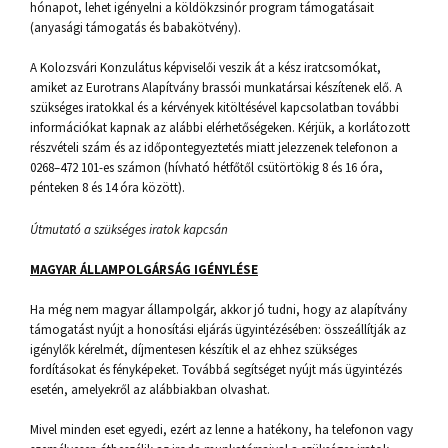
hónapot, lehet igényelni a köldökzsinór program támogatásait
(anyasági támogatás és babakötvény).
A Kolozsvári Konzulátus képviselői veszik át a kész iratcsomókat,
amiket az Eurotrans Alapítvány brassói munkatársai készítenek elő. A
szükséges iratokkal és a kérvények kitöltésével kapcsolatban további
információkat kapnak az alábbi elérhetőségeken. Kérjük, a korlátozott
részvételi szám és az időpontegyeztetés miatt jelezzenek telefonon a
0268–472 101-es számon (hívható hétfőtől csütörtökig 8 és 16 óra,
pénteken 8 és 14 óra között).
Útmutató a szükséges iratok kapcsán
MAGYAR ÁLLAMPOLGÁRSÁG IGÉNYLÉSE
Ha még nem magyar állampolgár, akkor jó tudni, hogy az alapítvány
támogatást nyújt a honosítási eljárás ügyintézésében: összeállítják az
igénylők kérelmét, díjmentesen készítik el az ehhez szükséges
fordításokat és fényképeket. Továbbá segítséget nyújt más ügyintézés
esetén, amelyekről az alábbiakban olvashat.
Mivel minden eset egyedi, ezért az lenne a hatékony, ha telefonon vagy