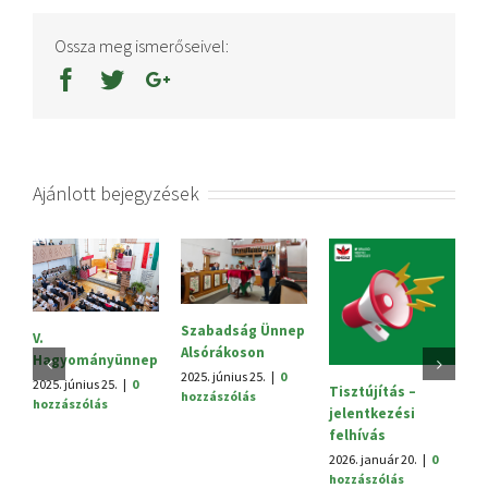
Ossza meg ismerőseivel:
Ajánlott bejegyzések
Szabadság Ünnep
S
V.
Alsórákoson
20
Hagyományünnep
h
2025. június 25.
|
0
2025. június 25.
|
0
Tisztújítás –
hozzászólás
hozzászólás
jelentkezési
felhívás
2026. január 20.
|
0
hozzászólás