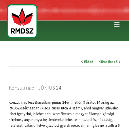
Előző
Következő
Konzuli nap | JÚNIUS 24.
Konzuli nap lesz Brassóban június 24-én, hétfőn 9 órától 14 óráig az
RMDSZ-székházban (Alecu Russo utca 4. szám), ahol magyar útlevelet
lehet igényelni, le lehet adni személyesen a magyar állampolgársági
kérelmet, anyakönyvi bejelentéseket lehet tenni (születés, házasság,
haláleset, válás), illetve újszülött gyerek esetében, amíg be nem tölti a 6