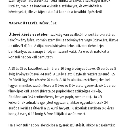
személyesen átbeszélik az iroda munkatársaival a szükséges iratok
listáját, majd az iratokat elviszik a székhelyre, és ott kitöltik a
kérvényeket, illetve tájékoztatást kapnak a további lépésekről.
MAGYAR ÚTLEVÉL IGÉNYLÉSE
Útlevélkérés esetében
szükség van az illető honosítási okiratára,
lakcímkártyájára, román személyi igazolványára vagy útlevelére, illetve
az útlevél díjára. A díjat bankkártyával lehet kifizetni (lehet lejes
bankkártya, az aznapi árfolyam szerint vált). Az eredeti iratokat a
konzuli napon kell bemutatni.
A 18 és 65 év közöttiek számára a 10 évig érvényes útlevél 65 euró, az 5
évig érvényes útlevél 44 euró. A 18 év alatti ügyfelek részére 28 euró, 65
év feletti ügyfelek részére 20 euró. A 18 év alattiak esetében jelen kell
legyen mindkét szülő, illetve a 8 éves és 8 év alatti gyerekeknek 1 darab
fényképet kell leadni (hivatalos papírokhoz szükséges kis kép,
általánosan 3×4 centiméteres, fényes papír, nem matt). Ha két
kiskorúnak adnak le igénylést egyszerre, akkor egyenként csak 24
euróba kerül az útlevél a 28 euró helyett. Kiskorúak esetében 0-6 éves
korig 3 évre, 6-18 korig 5 évre állítják ki az útlevelet.
Ha a konzuli napon jelentik be a gyerek születését, akkor a bejelentést