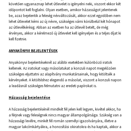
követően ugyanaznap lehet útlevelet is igényelni neki, viszont ekkor két
időpontot kell foglalni. Olyan esetben, amikor házasságot jelentenek
be, azaz bejelentik a feleség névváltozását, akkor ezzel egyidőben nem
lehet útlevelet kérni az új névre, szükséges várni körülbelül két hónapot
az útlevélkérésig. Abban az esetben ha az útlevél betelt, de még
érvényes, akkor a kérelmező új útlevelet kell igényeljen és a teljes díjat ki
kell fizetnie.
ANYAKÖNYVI BEJELENTÉSEK
Anyakönyvi bejelentéseknél az alábbi esetekben különböző iratok
kellenek. Az iratokat vagy másolatukat a konzuli napot megelőzően
szükséges eljuttatni az alapítvány munkatársainak, hogy kitöltsék a
kérvényeket. A kitöltéshez elegendő a másolat, viszont a konzuli napon
a leadásnál szükséges felmutatni az eredeti papírokat is.
Házasság bejelentése
A házasság bejelentésénél mindkét fél jelen kell legyen, kivétel akkor, ha
a férjnek vagy feleségnek nincs magyar állampolgársága. Szükség van a
házassági levélre, minkét fél román személyi igazolványára, illetve a
magyar lakcímkártyákra, a honosítási okiratokra és ha kaptak, akkor a