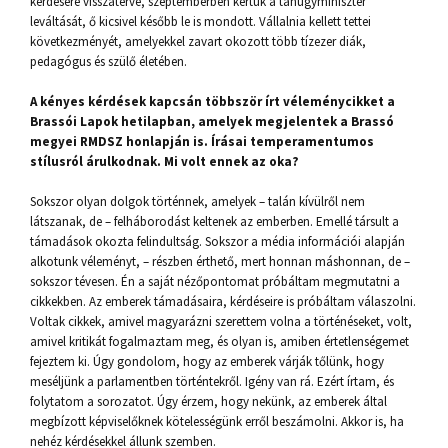
kérdésére visszatérve, szeptemberben kértük a tanügyminiszter
leváltását, ő kicsivel később le is mondott. Vállalnia kellett tettei
következményét, amelyekkel zavart okozott több tízezer diák,
pedagógus és szülő életében.
A kényes kérdések kapcsán többször írt véleménycikket a
Brassói Lapok hetilapban, amelyek megjelentek a Brassó
megyei RMDSZ honlapján is. Írásai temperamentumos
stílusról árulkodnak. Mi volt ennek az oka?
Sokszor olyan dolgok történnek, amelyek – talán kívülről nem
látszanak, de – felháborodást keltenek az emberben. Emellé társult a
támadások okozta felindultság. Sokszor a média információi alapján
alkotunk véleményt, – részben érthető, mert honnan máshonnan, de –
sokszor tévesen. Én a saját nézőpontomat próbáltam megmutatni a
cikkekben. Az emberek támadásaira, kérdéseire is próbáltam válaszolni.
Voltak cikkek, amivel magyarázni szerettem volna a történéseket, volt,
amivel kritikát fogalmaztam meg, és olyan is, amiben értetlenségemet
fejeztem ki. Úgy gondolom, hogy az emberek várják tőlünk, hogy
meséljünk a parlamentben történtekről. Igény van rá. Ezért írtam, és
folytatom a sorozatot. Úgy érzem, hogy nekünk, az emberek által
megbízott képviselőknek kötelességünk erről beszámolni. Akkor is, ha
nehéz kérdésekkel állunk szemben.