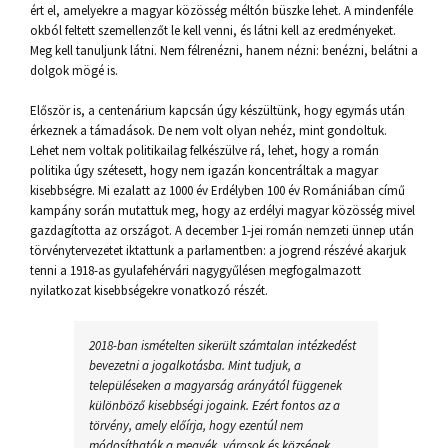
ért el, amelyekre a magyar közösség méltón büszke lehet. A mindenféle
okból feltett szemellenzőt le kell venni, és látni kell az eredményeket.
Meg kell tanuljunk látni. Nem félrenézni, hanem nézni: benézni, belátni a
dolgok mögé is.
Először is, a centenárium kapcsán úgy készültünk, hogy egymás után
érkeznek a támadások. De nem volt olyan nehéz, mint gondoltuk.
Lehet nem voltak politikailag felkészülve rá, lehet, hogy a román
politika úgy szétesett, hogy nem igazán koncentráltak a magyar
kisebbségre. Mi ezalatt az 1000 év Erdélyben 100 év Romániában című
kampány során mutattuk meg, hogy az erdélyi magyar közösség mivel
gazdagította az országot. A december 1-jei román nemzeti ünnep után
törvénytervezetet iktattunk a parlamentben: a jogrend részévé akarjuk
tenni a 1918-as gyulafehérvári nagygyűlésen megfogalmazott
nyilatkozat kisebbségekre vonatkozó részét.
2018-ban ismételten sikerült számtalan intézkedést
bevezetni a jogalkotásba. Mint tudjuk, a
településeken a magyarság arányától függenek
különböző kisebbségi jogaink. Ezért fontos az a
törvény, amely előírja, hogy ezentúl nem
módosíthatók a megyék, városok és községek