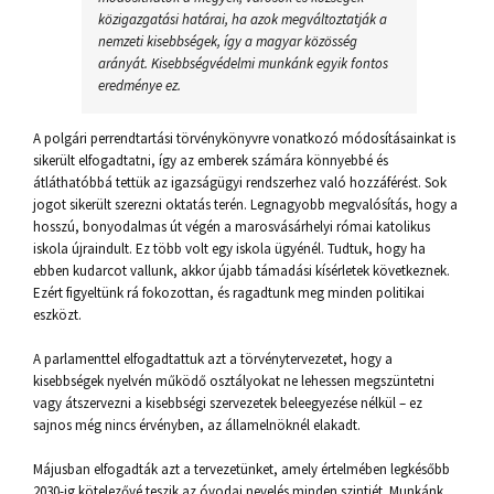
közigazgatási határai, ha azok megváltoztatják a
nemzeti kisebbségek, így a magyar közösség
arányát. Kisebbségvédelmi munkánk egyik fontos
eredménye ez.
A polgári perrendtartási törvénykönyvre vonatkozó módosításainkat is
sikerült elfogadtatni, így az emberek számára könnyebbé és
átláthatóbbá tettük az igazságügyi rendszerhez való hozzáférést. Sok
jogot sikerült szerezni oktatás terén. Legnagyobb megvalósítás, hogy a
hosszú, bonyodalmas út végén a marosvásárhelyi római katolikus
iskola újraindult. Ez több volt egy iskola ügyénél. Tudtuk, hogy ha
ebben kudarcot vallunk, akkor újabb támadási kísérletek következnek.
Ezért figyeltünk rá fokozottan, és ragadtunk meg minden politikai
eszközt.
A parlamenttel elfogadtattuk azt a törvénytervezetet, hogy a
kisebbségek nyelvén működő osztályokat ne lehessen megszüntetni
vagy átszervezni a kisebbségi szervezetek beleegyezése nélkül – ez
sajnos még nincs érvényben, az államelnöknél elakadt.
Májusban elfogadták azt a tervezetünket, amely értelmében legkésőbb
2030-ig kötelezővé teszik az óvodai nevelés minden szintjét. Munkánk