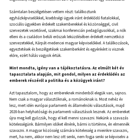
Számtalan beszélgetésen vettem részt: találkoztunk
egyházképviselőkkel, kisebbségi ügyek iránt érdeklődő fiatalokkal,
szociális ügyekben érdekelt szakemberekkel és közönséggel, civil
szervezetek vezetőivel, szakmai konferencián pedagógusokkal, a nők
elleni és a családon belüli erőszak leküzdésében érdekelt nemzetközi
szervezetekkel, Kárpát-medencei magyar képviselőkkel. A találkozások,
egyeztetések és beszélgetések szakemberként és egyénként is visznek
előre, ezért hálás vagyok értük.
Mint mondta, igény van a tájékoztatásra. Az elmúlt két év
tapasztalata alapján, mit gondol, milyen az érdeklődés az
emberek részéről a politika és a közügyek iránt?
Azt tapasztalom, hogy az embereknek mindenből elegük van, sajnos.
Nem csak a magyar választóknak, a románoknak is. Most nehéz év
lesz, mert idén európai parlamenti és államelnöki választások, majd
2020-ban helyhatósági és parlamenti választások lesznek. Az embereket
újra meg kell győzzük, hogy el kell menni szavazni. Nekünk a szavazás
kötelességünk. Bármilyen időket élnénk, bármi is történne, én elmennék
szavazni. A magyar közösség számára kötelesség a mieinkre szavazni,
mert, ha nem, akkor nem lesz ott senki, nem fogja senki se képviselni a