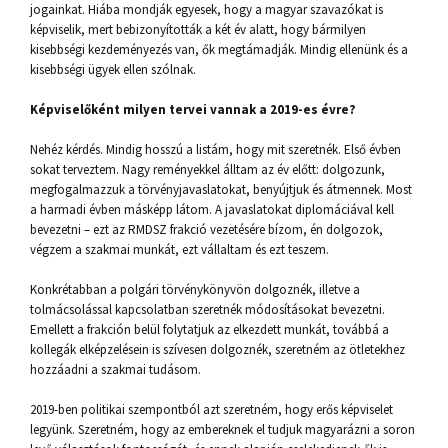
jogainkat. Hiába mondják egyesek, hogy a magyar szavazókat is
képviselik, mert bebizonyították a két év alatt, hogy bármilyen
kisebbségi kezdeményezés van, ők megtámadják. Mindig ellenünk és a
kisebbségi ügyek ellen szólnak.
Képviselőként milyen tervei vannak a 2019-es évre?
Nehéz kérdés. Mindig hosszú a listám, hogy mit szeretnék. Első évben
sokat terveztem. Nagy reményekkel álltam az év előtt: dolgozunk,
megfogalmazzuk a törvényjavaslatokat, benyújtjuk és átmennek. Most
a harmadi évben másképp látom. A javaslatokat diplomáciával kell
bevezetni – ezt az RMDSZ frakció vezetésére bízom, én dolgozok,
végzem a szakmai munkát, ezt vállaltam és ezt teszem.
Konkrétabban a polgári törvénykönyvön dolgoznék, illetve a
tolmácsolással kapcsolatban szeretnék módosításokat bevezetni.
Emellett a frakción belül folytatjuk az elkezdett munkát, továbbá a
kollegák elképzelésein is szívesen dolgoznék, szeretném az ötletekhez
hozzáadni a szakmai tudásom.
2019-ben politikai szempontból azt szeretném, hogy erős képviselet
legyünk. Szeretném, hogy az embereknek el tudjuk magyarázni a soron