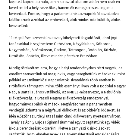
kiépített kapcsolati háló, amin keresztül alkalom adtán nem csak én
kerestem fel a helyi vezetőket, hanem ők is megkerestek engem a
kéréseikkel. Fontos, hogy a parlamenti hétköznapokból kiszakadva
találkozzunk azokkal az emberekkel, akik minket oda küldtek, akiket
képviselünk.
11 településen szerveztünk tavaly kihelyezett fogadóórát, ahol jogi
tanácsokkal is segíthettem: Olthévízen, Négyfaluban, Kóboron,
Nagymohán, Alsórákoson, Datkon, Tatrangon, Bodolán, Krizbán,
Ürmösön, Apácán, illetve minden pénteken Brassóban.
Mindig törekedtem arra, hogy a helyi rendezvényeken részt vegyek, de
emellett szerveztünk mi magunk is, vagy besegítettünk másoknak, mint
például az Etnikumközi Kapcsolatok Hivatalának több esetben is.
Próbálunk támogatni minél több eseményt: ilyen volt a Bodolai Magyar
Nap, a Bartalis János vetélkedő, az RMDSZ-nőszervezet, a Nebulónia
Diákszövetség, a Brassói Magyar Diákszövetség rendezvényei,
hagyományos bálok és mások. Meghívásomra a parlamentben
vendégül láthattam a négyfalusi diákokat és az olthévízi időseket, és
idén először az Erdélyi utazásaim című diákverseny nyerteseit várom.
Tavaly az Áprily Lajos Főgimnáziummal együtt segítettünk egy vidéki
iskola berendezését kicserélni, illetve a zernyesti kisiskolásokat
segítettük, hogy elmehessenek az I. Gyermekfesztivál egy előadására.