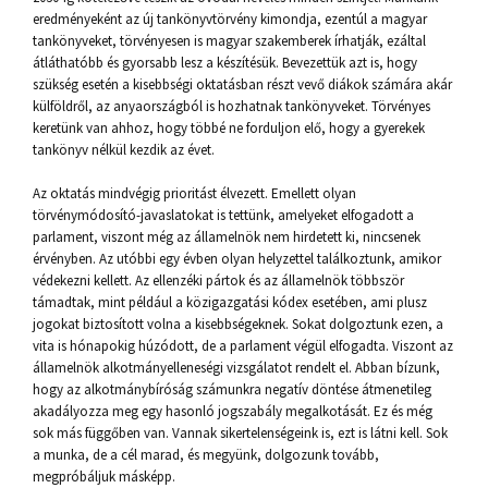
eredményeként az új tankönyvtörvény kimondja, ezentúl a magyar
tankönyveket, törvényesen is magyar szakemberek írhatják, ezáltal
átláthatóbb és gyorsabb lesz a készítésük. Bevezettük azt is, hogy
szükség esetén a kisebbségi oktatásban részt vevő diákok számára akár
külföldről, az anyaországból is hozhatnak tankönyveket. Törvényes
keretünk van ahhoz, hogy többé ne forduljon elő, hogy a gyerekek
tankönyv nélkül kezdik az évet.
Az oktatás mindvégig prioritást élvezett. Emellett olyan
törvénymódosító-javaslatokat is tettünk, amelyeket elfogadott a
parlament, viszont még az államelnök nem hirdetett ki, nincsenek
érvényben. Az utóbbi egy évben olyan helyzettel találkoztunk, amikor
védekezni kellett. Az ellenzéki pártok és az államelnök többször
támadtak, mint például a közigazgatási kódex esetében, ami plusz
jogokat biztosított volna a kisebbségeknek. Sokat dolgoztunk ezen, a
vita is hónapokig húzódott, de a parlament végül elfogadta. Viszont az
államelnök alkotmányelleneségi vizsgálatot rendelt el. Abban bízunk,
hogy az alkotmánybíróság számunkra negatív döntése átmenetileg
akadályozza meg egy hasonló jogszabály megalkotását. Ez és még
sok más függőben van. Vannak sikertelenségeink is, ezt is látni kell. Sok
a munka, de a cél marad, és megyünk, dolgozunk tovább,
megpróbáljuk másképp.