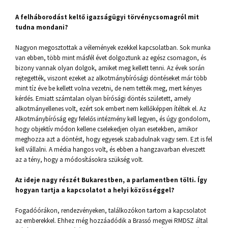
A felháborodást keltő igazságügyi törvénycsomagról mit
tudna mondani?
Nagyon megosztottak a vélemények ezekkel kapcsolatban. Sok munka
van ebben, több mint másfél évet dolgoztunk az egész csomagon, és
bizony vannak olyan dolgok, amiket meg kellett tenni. Az évek során
rejtegették, viszont ezeket az alkotmánybírósági döntéseket már több
mint tíz éve be kellett volna vezetni, de nem tették meg, mert kényes
kérdés. Emiatt számtalan olyan bírósági döntés született, amely
alkotmányellenes volt, ezért sok embert nem kellőképpen ítéltek el. Az
Alkotmánybíróság egy felelős intézmény kell legyen, és úgy gondolom,
hogy objektív módon kellene cselekedjen olyan esetekben, amikor
meghozza azt a döntést, hogy egyesek szabadulnak vagy sem. Ezt is fel
kell vállalni. A média hangos volt, és ebben a hangzavarban elveszett
az a tény, hogy a módosításokra szükség volt.
Az ideje nagy részét Bukarestben, a parlamentben tölti. Így
hogyan tartja a kapcsolatot a helyi közösséggel?
Fogadóórákon, rendezvényeken, találkozókon tartom a kapcsolatot
az emberekkel. Ehhez még hozzáadódik a Brassó megyei RMDSZ által