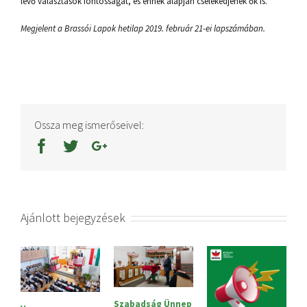
levő választások fontosságát, és ennek alapján cselekedjenek ők is.
Megjelent a Brassói Lapok hetilap 2019. február 21-ei lapszámában.
Ossza meg ismerőseivel:
Ajánlott bejegyzések
Szabadság Ünnep
Sajtóközlemény