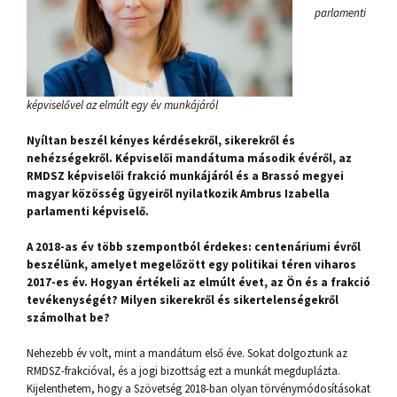
parlamenti
képviselővel az elmúlt egy év munkájáról
Nyíltan beszél kényes kérdésekről, sikerekről és
nehézségekről. Képviselői mandátuma második évéről, az
RMDSZ képviselői frakció munkájáról és a Brassó megyei
magyar közösség ügyeiről nyilatkozik Ambrus Izabella
parlamenti képviselő.
A 2018-as év több szempontból érdekes: centenáriumi évről
beszélünk, amelyet megelőzött egy politikai téren viharos
2017-es év. Hogyan értékeli az elmúlt évet, az Ön és a frakció
tevékenységét? Milyen sikerekről és sikertelenségekről
számolhat be?
Nehezebb év volt, mint a mandátum első éve. Sokat dolgoztunk az
RMDSZ-frakcióval, és a jogi bizottság ezt a munkát megduplázta.
Kijelenthetem, hogy a Szövetség 2018-ban olyan törvénymódosításokat