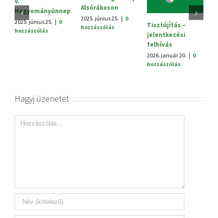
Megyei
Alsórákoson
2025. október 3.
|
0
tanács
hozzászólás
025. június 25.
|
0
2025. jún
Tisztújítás –
hozzászólás
hozzász
jelentkezési
felhívás
2026. január 20.
|
0
hozzászólás
Hagyj üzenetet