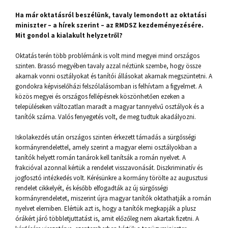
Ha már oktatásról beszélünk, tavaly lemondott az oktatási
miniszter – a hírek szerint – az RMDSZ kezdeményezésére.
Mit gondol a kialakult helyzetről?
Oktatás terén több problémánk is volt mind megyei mind országos
szinten. Brassó megyében tavaly azzal néztünk szembe, hogy össze
akarnak vonni osztályokat és tanítói állásokat akarnak megszüntetni. A
gondokra képviselőházi felszólalásomban is felhívtam a figyelmet. A
közös megyei és országos fellépésnek köszönhetően ezeken a
településeken változatlan maradt a magyar tannyelvű osztályok és a
tanítók száma. Valós fenyegetés volt, de meg tudtuk akadályozni.
Iskolakezdés után országos szinten érkezett támadás a sürgősségi
kormányrendelettel, amely szerint a magyar elemi osztályokban a
tanítók helyett román tanárok kell tanítsák a román nyelvet. A
frakcióval azonnal kértük a rendelet visszavonását. Diszkriminatív és
jogfosztó intézkedés volt. Kérésünkre a kormány törölte az augusztusi
rendelet cikkelyét, és később elfogadták az új sürgősségi
kormányrendeletet, miszerint újra magyar tanítók oktathatják a román
nyelvet elemiben. Elértük azt is, hogy a tanítók megkapják a plusz
órákért járó többletjuttatást is, amit előzőleg nem akartak fizetni. A