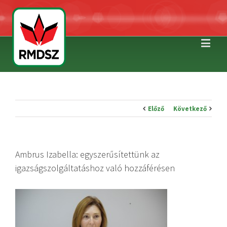
Előző
Következő
Ambrus Izabella: egyszerűsítettünk az
igazságszolgáltatáshoz való hozzáférésen