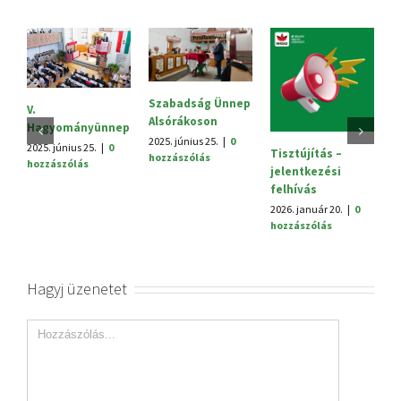
Szabadság Ünnep
S
V.
Alsórákoson
20
Hagyományünnep
h
2025. június 25.
|
0
2025. június 25.
|
0
Tisztújítás –
hozzászólás
hozzászólás
jelentkezési
felhívás
2026. január 20.
|
0
hozzászólás
Hagyj üzenetet