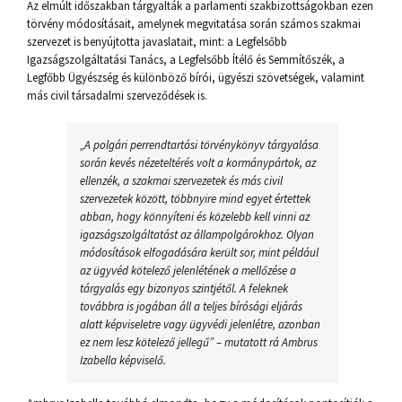
Az elmúlt időszakban tárgyalták a parlamenti szakbizottságokban ezen
törvény módosításait, amelynek megvitatása során számos szakmai
szervezet is benyújtotta javaslatait, mint: a Legfelsőbb
Igazságszolgáltatási Tanács, a Legfelsőbb Ítélő és Semmítőszék, a
Legfőbb Ügyészség és különböző bírói, ügyészi szövetségek, valamint
más civil társadalmi szerveződések is.
„A polgári perrendtartási törvénykönyv tárgyalása
során kevés nézeteltérés volt a kormánypártok, az
ellenzék, a szakmai szervezetek és más civil
szervezetek között, többnyire mind egyet értettek
abban, hogy könnyíteni és közelebb kell vinni az
igazságszolgáltatást az állampolgárokhoz. Olyan
módosítások elfogadására került sor, mint például
az ügyvéd kötelező jelenlétének a mellőzése a
tárgyalás egy bizonyos szintjétől. A feleknek
továbbra is jogában áll a teljes bírósági eljárás
alatt képviseletre vagy ügyvédi jelenlétre, azonban
ez nem lesz kötelező jellegű” –
mutatott rá Ambrus
Izabella képviselő.