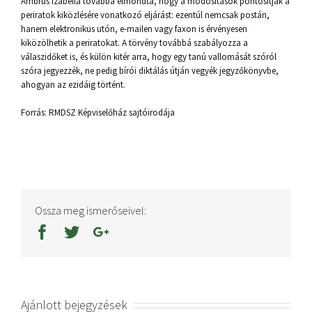
Ambrus Izabella továbbá elmondta, hogy a módosítások pontosítják a
periratok kiközlésére vonatkozó eljárást: ezentúl nemcsak postán,
hanem elektronikus utón, e-mailen vagy faxon is érvényesen
kiközölhetik a periratokat. A törvény továbbá szabályozza a
válaszidőket is, és külön kitér arra, hogy egy tanú vallomását szóról
szóra jegyezzék, ne pedig bírói diktálás útján vegyék jegyzőkönyvbe,
ahogyan az ezidáig történt.
Forrás: RMDSZ Képviselőház sajtóirodája
Ossza meg ismerőseivel:
Ajánlott bejegyzések