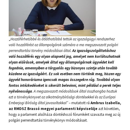
„
Hozzáférhetőbbé és átláthatóbbá tettük az igazságügyi rendszerhez
való hozzáférést az állampolgárok számára a ma megszavazott polgári
perrendtartási törvény módosításai által.
Az igazságszolgáltatáshoz
való hozzáférés egy olyan alapvető jog, amelyet nem korlátozhatnak
olyan előírások, amelyek által egy állampolgárnak ügyvédet kell
fogadnia, amennyiben a tárgyalás egy bizonyos szintje után tovább
küzdene az igazságáért. Ez sok esetben nem történik meg, hiszen egy
ügyvéd honoráriuma igencsak magas összegekre rúg. Továbbá olyan
fontos intézkedéseket is sikerült belevinni, mint például a perek teljes
nyilvánossága
. A megszavazott módosítások által összhangba hoztuk
ezt a törvénykönyvet az alkotmánybírósági döntésekkel és az Európai
Emberjogi Bíróság által javasoltakkal”
– mutatott rá
Ambrus Izabella,
az RMDSZ Brassó megyei parlamenti képviselője
azt követően,
hogy a parlament alsóháza döntéshozó fórumként szavazta meg az új
polgári perrendtartási törvénykönyv módosításait.