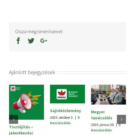
Ossza meg ismerőseivel:
Ajánlott bejegyzések
Sajtóközlemény
Megyei
V.
2025. október 3.
|
0
tanácsülés
H
hozzászólás
2025. június 30.
|
0
20
Tisztújítás –
hozzászólás
h
jelentkezési