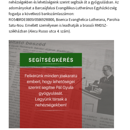
nehézségekben és lehetőségeink szerint segítsük őt a gyógyulásban. Az
adományokat a Barcaújfalusi Evangélikus-Lutheránus Egyházközség
fogadja a következő bankszámlaszámon:
RO54BRDE080SV05869290800, Biserica Evanghelica-Lutherana, Parohia
Satu-Nou. Emellett személyesen is leadhatják a brassói RMDSZ-
székházban (Alecu Russo utca 4. szám).