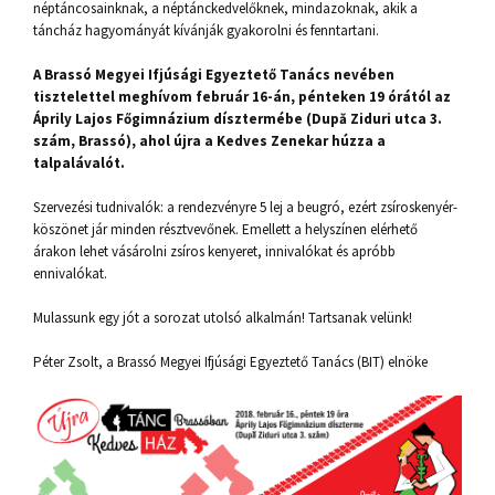
néptáncosainknak, a néptánckedvelőknek, mindazoknak, akik a
táncház hagyományát kívánják gyakorolni és fenntartani.
A Brassó Megyei Ifjúsági Egyeztető Tanács nevében
tisztelettel meghívom február 16-án, pénteken 19 órától az
Áprily Lajos Főgimnázium dísztermébe (După Ziduri utca 3.
szám, Brassó), ahol újra a Kedves Zenekar húzza a
talpalávalót.
Szervezési tudnivalók: a rendezvényre 5 lej a beugró, ezért zsíroskenyér-
köszönet jár minden résztvevőnek. Emellett a helyszínen elérhető
árakon lehet vásárolni zsíros kenyeret, innivalókat és apróbb
ennivalókat.
Mulassunk egy jót a sorozat utolsó alkalmán! Tartsanak velünk!
Péter Zsolt, a Brassó Megyei Ifjúsági Egyeztető Tanács (BIT) elnöke