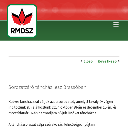
Előző
Következő
Sorozatzáró táncház lesz Brassóban
Kedves táncházzzal zárjuk azt a sorozatot, amelyet tavaly év végén
indítottunk el. Találkoztunk 2017. október 28-án és december 15-én, és
most február 16-án harmadjára hívjuk Önöket táncházba.
A táncházsorozat célja szórakozási lehetőséget nyújtani