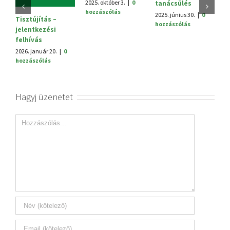
2025. október 3.
|
0
tanácsülés
H
hozzászólás
2025. június 30.
|
0
20
Tisztújítás –
hozzászólás
h
jelentkezési
felhívás
2026. január 20.
|
0
hozzászólás
Hagyj üzenetet