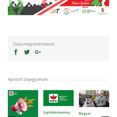
Ossza meg ismerőseivel:
Ajánlott bejegyzések
Sajtóközlemény
Megyei
V.