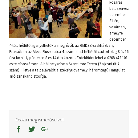
kosaras
bált szervez
december
31-én,
vasárnap,
amelyre
december
4-től, hétfőtől igényelhetők a meghívók az RMDSZ-székházban,
Brassóban az Alecu Russo utca 4. szám alatt hétfőtől csütörtökig 8 és 16
óra között, pénteken 8 és 14 óra között. Érdeklődni lehet a 0268 472 101-
es telefonszámon. A bál helyszíne a Szent Imre Terem (Zajzoni út 7.
szám), illetve a talpalávalót a székelyudvarhelyi háromtagú Hangulat
Trió zenekar biztosítja.
Ossza meg ismerőseivel: