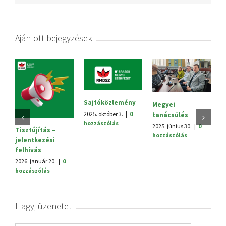
Ajánlott bejegyzések
Sajtóközlemény
Megyei
V.
2025. október 3.
|
0
tanácsülés
H
hozzászólás
2025. június 30.
|
0
20
Tisztújítás –
hozzászólás
h
jelentkezési
felhívás
2026. január 20.
|
0
hozzászólás
Hagyj üzenetet