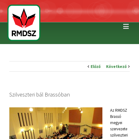
Előző
Következő
Szilveszteri bál Brassóban
Az RMDSZ
Brassó
megyei
szervezete
szilveszteri