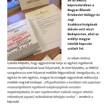
án az RMDSZ
képviseletében a
Magyar Állandó
Értekezlet Külügyi és
Jogi
Szakbizottságának
ülésén vett részt
Budapesten, ahol az
erdélyi magyar
iskolák kapcsán
szólalt fel.
Az ülésen Ambrus
Izabella kifejtette, hogy aggasztónak tartja az egyházi ingatlanok
visszaszolgáltatásának lassú folyamatát, és mint folytattta, az RMDSZ
szorgalmazza ezen folyamat mielőbbi felgyorsítását. Hangsúlyozta, az
egyházi és nem egyházi, magyar közösségek vagyonának restituciója
mielőbb meg kell történjen.
„Elfogadhatatlan a korábban már jogerősen
visszaszolgáltatott ingatlanok tulajdonjogának sorozatos
megkérdőjelezése, és ezen ingatlanokban működő magyar oktatási
intézmények jogszerű működésének kétségbe vonása”
– emelte ki a
képviselő.