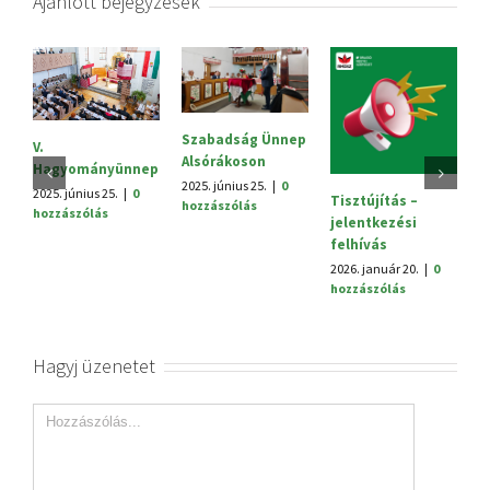
Ajánlott bejegyzések
Szabadság Ünnep
S
V.
Alsórákoson
20
Hagyományünnep
h
2025. június 25.
|
0
2025. június 25.
|
0
Tisztújítás –
hozzászólás
hozzászólás
jelentkezési
felhívás
2026. január 20.
|
0
hozzászólás
Hagyj üzenetet