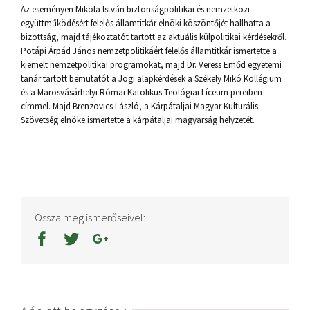
Az eseményen Mikola István biztonságpolitikai és nemzetközi
együttműködésért felelős államtitkár elnöki köszöntőjét hallhatta a
bizottság, majd tájékoztatót tartott az aktuális külpolitikai kérdésekről.
Potápi Árpád János nemzetpolitikáért felelős államtitkár ismertette a
kiemelt nemzetpolitikai programokat, majd Dr. Veress Emőd egyetemi
tanár tartott bemutatót a Jogi alapkérdések a Székely Mikó Kollégium
és a Marosvásárhelyi Római Katolikus Teológiai Líceum pereiben
címmel. Majd Brenzovics László, a Kárpátaljai Magyar Kulturális
Szövetség elnöke ismertette a kárpátaljai magyarság helyzetét.
Ossza meg ismerőseivel: