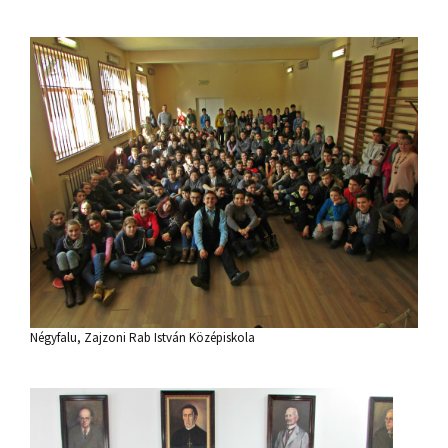
Négyfalu, Zajzoni Rab István Középiskola