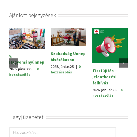
Ajánlott bejegyzések
Szabadság Ünnep
S
V.
Alsórákoson
20
Hagyományünnep
h
2025. június 25.
|
0
2025. június 25.
|
0
Tisztújítás –
hozzászólás
hozzászólás
jelentkezési
felhívás
2026. január 20.
|
0
hozzászólás
Hagyj üzenetet