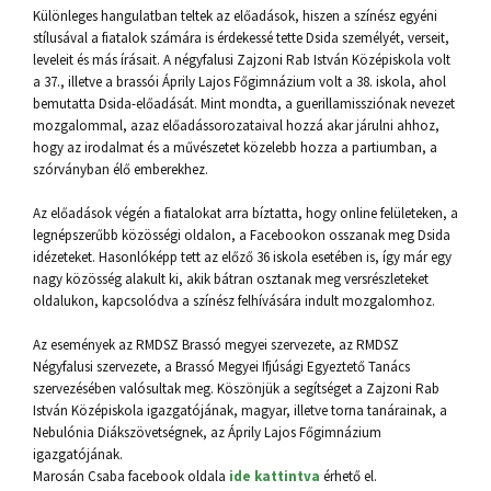
Különleges hangulatban teltek az előadások, hiszen a színész egyéni
stílusával a fiatalok számára is érdekessé tette Dsida személyét, verseit,
leveleit és más írásait. A négyfalusi Zajzoni Rab István Középiskola volt
a 37., illetve a brassói Áprily Lajos Főgimnázium volt a 38. iskola, ahol
bemutatta Dsida-előadását. Mint mondta, a guerillamissziónak nevezet
mozgalommal, azaz előadássorozataival hozzá akar járulni ahhoz,
hogy az irodalmat és a művészetet közelebb hozza a partiumban, a
szórványban élő emberekhez.
Az előadások végén a fiatalokat arra bíztatta, hogy online felületeken, a
legnépszerűbb közösségi oldalon, a Facebookon osszanak meg Dsida
idézeteket. Hasonlóképp tett az előző 36 iskola esetében is, így már egy
nagy közösség alakult ki, akik bátran osztanak meg versrészleteket
oldalukon, kapcsolódva a színész felhívására indult mozgalomhoz.
Az események az RMDSZ Brassó megyei szervezete, az RMDSZ
Négyfalusi szervezete, a Brassó Megyei Ifjúsági Egyeztető Tanács
szervezésében valósultak meg. Köszönjük a segítséget a Zajzoni Rab
István Középiskola igazgatójának, magyar, illetve torna tanárainak, a
Nebulónia Diákszövetségnek, az Áprily Lajos Főgimnázium
igazgatójának.
Marosán Csaba facebook oldala
ide kattintva
érhető el.