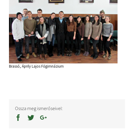
Brassó, Áprily Lajos Főgimnázium
Ossza meg ismerőseivel: