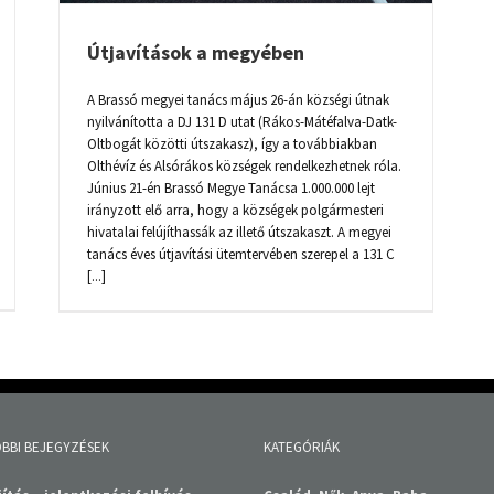
Útjavítások a megyében
A Brassó megyei tanács május 26-án községi útnak
nyilvánította a DJ 131 D utat (Rákos-Mátéfalva-Datk-
Oltbogát közötti útszakasz), így a továbbiakban
Olthévíz és Alsórákos községek rendelkezhetnek róla.
Június 21-én Brassó Megye Tanácsa 1.000.000 lejt
irányzott elő arra, hogy a községek polgármesteri
hivatalai felújíthassák az illető útszakaszt. A megyei
tanács éves útjavítási ütemtervében szerepel a 131 C
[...]
BBI BEJEGYZÉSEK
KATEGÓRIÁK