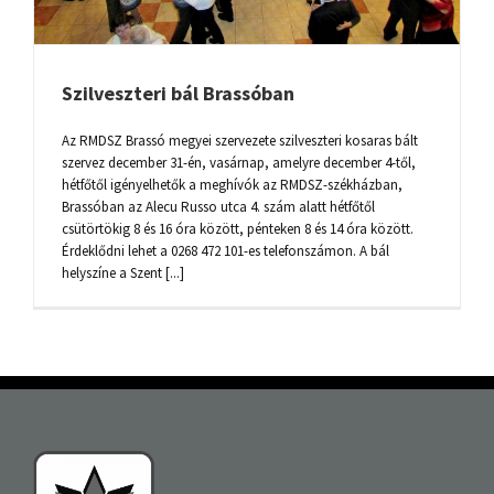
Szilveszteri bál Brassóban
Az RMDSZ Brassó megyei szervezete szilveszteri kosaras bált
szervez december 31-én, vasárnap, amelyre december 4-től,
hétfőtől igényelhetők a meghívók az RMDSZ-székházban,
Brassóban az Alecu Russo utca 4. szám alatt hétfőtől
csütörtökig 8 és 16 óra között, pénteken 8 és 14 óra között.
Érdeklődni lehet a 0268 472 101-es telefonszámon. A bál
helyszíne a Szent [...]