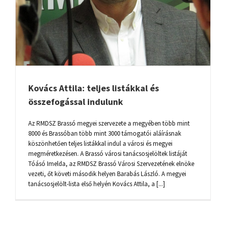
Kovács Attila: teljes listákkal és
összefogással indulunk
Az RMDSZ Brassó megyei szervezete a megyében több mint
8000 és Brassóban több mint 3000 támogatói aláírásnak
köszönhetően teljes listákkal indul a városi és megyei
megméretkezésen. A Brassó városi tanácsosjelöltek listáját
Tóásó Imelda, az RMDSZ Brassó Városi Szervezetének elnöke
vezeti, őt követi második helyen Barabás László. A megyei
tanácsosjelölt-lista első helyén Kovács Attila, a [...]