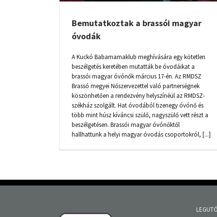
Bemutatkoztak a brassói magyar
óvodák
A Kuckó Babamamaklub meghívására egy kötetlen
beszélgetés keretében mutatták be óvodáikat a
brassói magyar óvónők március 17-én. Az RMDSZ
Brassó megyei Nőszervezettel való partnerségnek
köszönhetően a rendezvény helyszínéül az RMDSZ-
székház szolgált. Hat óvodából tizenegy óvónő és
több mint húsz kíváncsi szülő, nagyszülő vett részt a
beszélgetésen. Brassói magyar óvónőktől
hallhattunk a helyi magyar óvodás csoportokról, [...]
LEGUTÓ