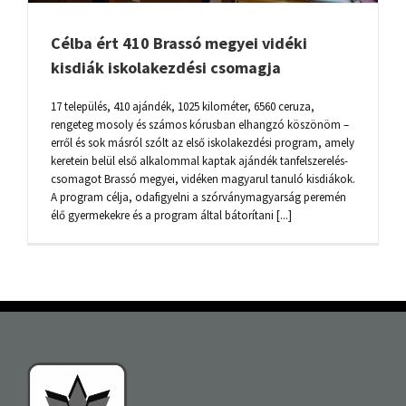
Célba ért 410 Brassó megyei vidéki
kisdiák iskolakezdési csomagja
17 település, 410 ajándék, 1025 kilométer, 6560 ceruza,
rengeteg mosoly és számos kórusban elhangzó köszönöm –
erről és sok másról szólt az első iskolakezdési program, amely
keretein belül első alkalommal kaptak ajándék tanfelszerelés-
csomagot Brassó megyei, vidéken magyarul tanuló kisdiákok.
A program célja, odafigyelni a szórványmagyarság peremén
élő gyermekekre és a program által bátorítani [...]