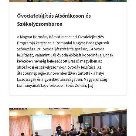
Óvodafelújítás Alsórákoson és
Székelyzsomboron
A Magyar Kormány Kárpát-medencei Óvodafejlesztési
Programja keretében a Romániai Magyar Pedagógusok
Szövetsége 197 óvodai játszótér telepítését, 14 óvoda
felújítását, valamint 5 új óvoda építését koordinálja. Ennek
keretében nemrég befejeződött Brassó megyében az
alsórákosi és székelyzsombori óvodák felújítása. Az
átadóünnepségeket november 29-én tartották a helyi
közösségek és a gyerekek társaságában. Magyarország
kormányának képviseletében Soós Zoltán, [...]