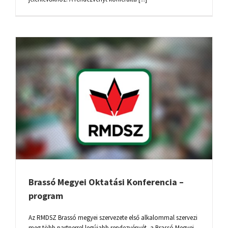
Brassó Megyei Oktatási Konferencia –
program
Az RMDSZ Brassó megyei szervezete első alkalommal szervezi
meg több partnerrel legújabb rendezvényét, a Brassó Megyei