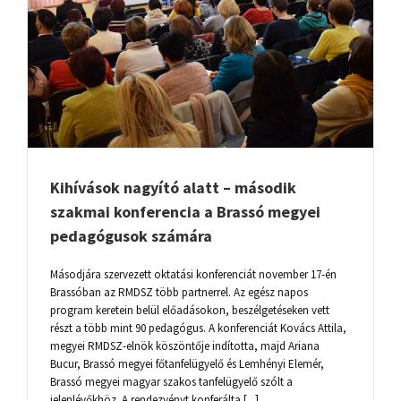
Kihívások nagyító alatt – második
szakmai konferencia a Brassó megyei
pedagógusok számára
Másodjára szervezett oktatási konferenciát november 17-én
Brassóban az RMDSZ több partnerrel. Az egész napos
program keretein belül előadásokon, beszélgetéseken vett
részt a több mint 90 pedagógus. A konferenciát Kovács Attila,
megyei RMDSZ-elnök köszöntője indította, majd Ariana
Bucur, Brassó megyei főtanfelügyelő és Lemhényi Elemér,
Brassó megyei magyar szakos tanfelügyelő szólt a
jelenlévőkhöz. A rendezvényt konferálta [...]