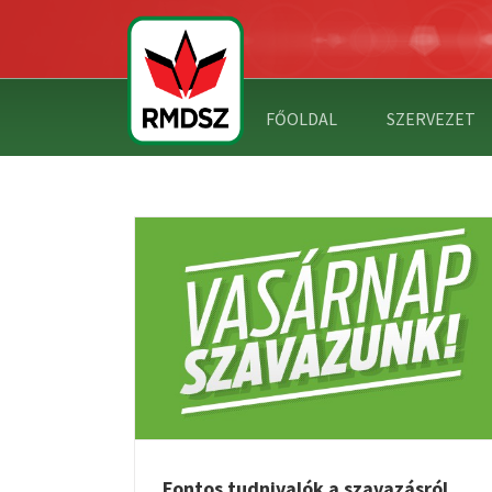
FŐOLDAL
SZERVEZET
SZAVAZÁSRÓL
Fontos tudnivalók a szavazásról