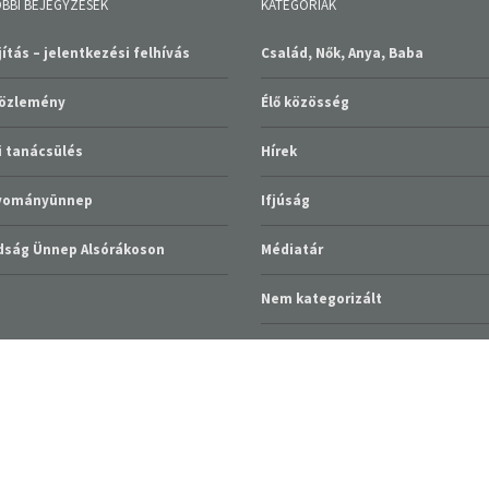
BBI BEJEGYZÉSEK
KATEGÓRIÁK
ítás – jelentkezési felhívás
Család, Nők, Anya, Baba
közlemény
Élő közösség
 tanácsülés
Hírek
gyományünnep
Ifjúság
ság Ünnep Alsórákoson
Médiatár
Nem kategorizált
Szolgáltatások