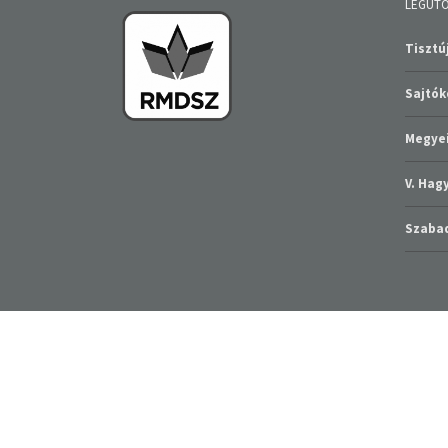
LEGUTÓ
Tisztúj
Sajtó
Megyei
V. Ha
Szabad
RMDSZ BRASSÓ MEGYEI SZERVEZETE 2016