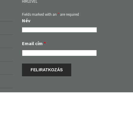
HÍRLEVÉL
Fields marked with an
*
are required
Név
Email cím
*