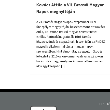
Kovács Attila a VII. Brassói Magyar
Napok megnyitóján
A VII. Brassói Magyar Napok szeptember 10-ei
ünnepélyes megnyitóján beszédet mondott Kovács
Attila, az RMDSZ Brassó megyei szervezetének
elnöke. Partnerként gratulált Tóró Tamás
főszervezőnek és csapatának, hiszen idén az RMDSZ
második alkalommal társ a magyar napok
szervezésében. Mint elmondta, az együttműködés
feltételeit a 2016-os önkormányzati választásokon
határozták meg, amelynek köszönhetően minden
idők egyik legjobb [...]
LEGUTÓ