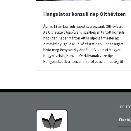
Hangulatos konzuli nap Olthévízen
Április 13-án konzuli napot szerveztünk Olthévízen.
Az Olthévízért Alapítvány székhelyén tartott konzuli
nap után Kádár Márton Attila alpolgármester az
olthévízi nyugdíjasklub költészet-napi ünnepségére
hívta meg Benyovszky Annát, a Bukaresti Magyar
Nagykövetség Konzuli Osztályának vezetőjét.
Hangulatképek a konzuli napról és az ünnepségről.
LEGUTÓ
Tisztúj