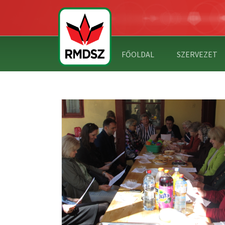
FŐOLDAL
SZERVEZET
ULI NAP
N