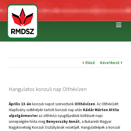
Előző
Következő
Hangulatos konzuli nap Olthévízen
Április 13-án
konzuli napot szerveztünk
Olthévízen
. Az Olthévízért
Alapítvány székhelyén tartott konzuli nap után
Kádár Márton Attila
alpolgármester
az olthévízi nyugdíjasklub költészet-napi
ünnepségére hívta meg
Benyovszky Annát
, a Bukaresti Magyar
Nagykövetség Konzuli Osztályának vezetőjét. Hangulatképek a konzuli