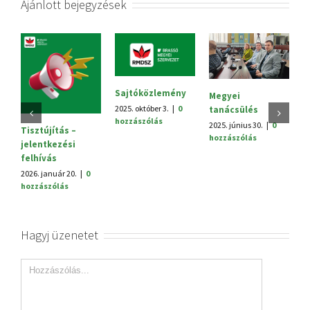
Ajánlott bejegyzések
Sajtóközlemény
Megyei
V.
2025. október 3.
|
0
tanácsülés
H
hozzászólás
2025. június 30.
|
0
20
Tisztújítás –
hozzászólás
h
jelentkezési
felhívás
2026. január 20.
|
0
hozzászólás
Hagyj üzenetet