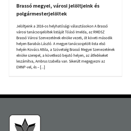
Brassó megyei, városi jelöltjeink és
polgármesterjelöltek
Jelöltjeink a 2016-os helyhatósági választásokon A Brassó
városi tanácsosjelöltek listáját Tóásó Imelda, az RMDSZ
Brassó Városi Szervezetének elnöke vezeti, őt követi második
helyen Barabás László. A megyei tanácsosjelölt-lista első
helyén Kovács Attila, a Szövetség Brassó Megyei Szervezetének
elnöke szerepel, a következő bejutó helyen, az átfedéseket
leszámítva, Ambrus Izabella van. Sikerült megegyezni az
EMNP-vel, és – [...]