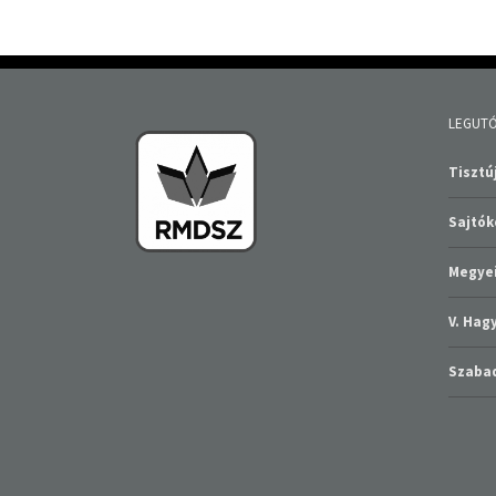
LEGUTÓ
Tisztúj
Sajtó
Megyei
V. Ha
Szabad