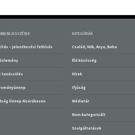
BBI BEJEGYZÉSEK
KATEGÓRIÁK
ítás – jelentkezési felhívás
Család, Nők, Anya, Baba
közlemény
Élő közösség
 tanácsülés
Hírek
gyományünnep
Ifjúság
ság Ünnep Alsórákoson
Médiatár
Nem kategorizált
Szolgáltatások