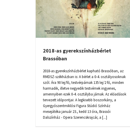
2018-as gyerekszínházbérlet
Brassóban
2018-as gyerekszínházbérlet kapható Brassóban, az
RMDSZ-székházban is: A bérlet a 0-4. osztályosoknak
szól. Ára 90 lej/fő, testvérpárnak 135 lej/2 fő, minden
harmadik, illetve negyedik testvérnek ingyenes,
amennyiben ezek 0-4. osztályba járnak. Az előadások
tervezett időpontjai: A legkisebb boszorkány, a
Gyergyószentmiklósi Figura Stúdió Színház
mesejátéka január 23., kedd 13 óra, Brassói
Dalszínház - Opera Szerencskrajcár, a [...]