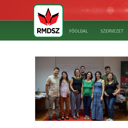
FŐOLDAL
SZERVEZET
ELVŰ
ASSÓBAN –
NŐSZERVEZET