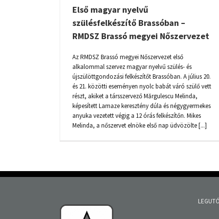
Első magyar nyelvű
szülésfelkészítő Brassóban –
RMDSZ Brassó megyei Nőszervezet
Az RMDSZ Brassó megyei Nőszervezet első
alkalommal szervez magyar nyelvű szülés- és
újszülöttgondozási felkészítőt Brassóban. A július 20.
és 21. közötti eseményen nyolc babát váró szülő vett
részt, akiket a társszervező Mărgulescu Melinda,
képesített Lamaze keresztény dúla és négygyermekes
anyuka vezetett végig a 12 órás felkészítőn. Mikes
Melinda, a nőszervet elnöke első nap üdvözölte [...]
LEGUTÓ