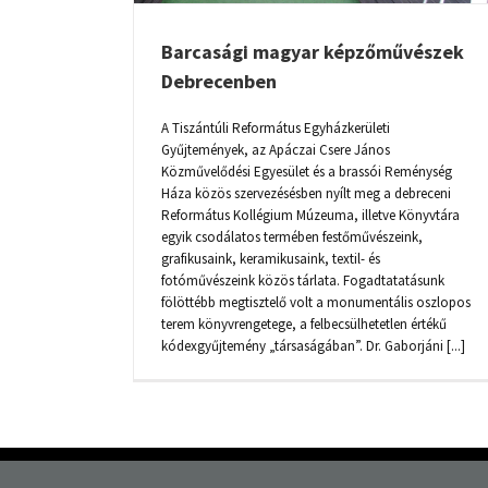
Barcasági magyar képzőművészek
Debrecenben
A Tiszántúli Református Egyházkerületi
Gyűjtemények, az Apáczai Csere János
Közművelődési Egyesület és a brassói Reménység
Háza közös szervezésésben nyílt meg a debreceni
Református Kollégium Múzeuma, illetve Könyvtára
egyik csodálatos termében festőművészeink,
grafikusaink, keramikusaink, textil- és
fotóművészeink közös tárlata. Fogadtatatásunk
fölöttébb megtisztelő volt a monumentális oszlopos
terem könyvrengetege, a felbecsülhetetlen értékű
kódexgyűjtemény „társaságában”. Dr. Gaborjáni [...]