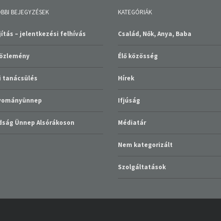
BBI BEJEGYZÉSEK
KATEGÓRIÁK
ítás – jelentkezési felhívás
Család, Nők, Anya, Baba
közlemény
Élő közösség
 tanácsülés
Hírek
gyományünnep
Ifjúság
ság Ünnep Alsórákoson
Médiatár
Nem kategorizált
Szolgáltatások