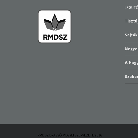
LEGUTÓ
Tisztúj
Sajtó
Megyei
V. Ha
Szabad
RMDSZ BRASSÓ MEGYEI SZERVEZETE 2016