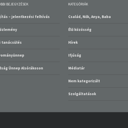
BBI BEJEGYZÉSEK
KATEGÓRIÁK
ítás – jelentkezési felhívás
Család, Nők, Anya, Baba
közlemény
Élő közösség
 tanácsülés
Hírek
gyományünnep
Ifjúság
ság Ünnep Alsórákoson
Médiatár
Nem kategorizált
Szolgáltatások