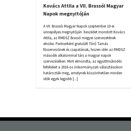
Kovács Attila a VII. Brassói Magyar
Napok megnyitóján
A VII. Brassói Magyar Napok szeptember 10-ei
ünnepélyes megnyitóján beszédet mondott Kovács
Attila, az RMDSZ Brassó megyei szervezetének
elnöke. Partnerként gratulált Tóró Tamás
főszervezőnek és csapatának, hiszen idén az RMDSZ
második alkalommal társ a magyar napok
szervezésében. Mint elmondta, az együttműködés
feltételeit a 2016-os önkormányzati választásokon
határozták meg, amelynek köszönhetően minden
idők egyik legjobb [...]