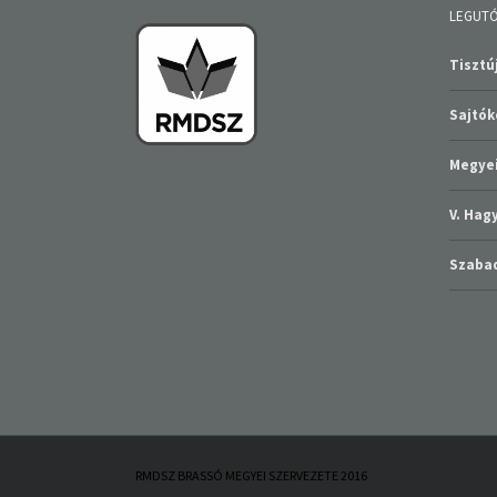
LEGUTÓ
Tisztúj
Sajtó
Megyei
V. Ha
Szabad
RMDSZ BRASSÓ MEGYEI SZERVEZETE 2016