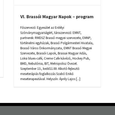
VI. Brassói Magyar Napok – program
Főszervező: Egyesület az Erdélyi
Szórványmagyarságért, társszervező: EMNT,
partnerek: RMDSZ Brassó megyei szervezete, EMNP,
történelmi egyházak, Brassó Polgármesteri Hivatala,
Brassó Város Önkormányzata, EMNT Brassó Megyei
Szervezete, Brassói Lapok, Brassai Magyar Adás,
Loksi blues-café, Creme Cafe kávézó, Hockey Pub,
BMD, Nebulónia, BIT, Metropolisz Övezet.
Szeptember 13., kedd11.00: Alkotó-fejlesztő
meseterápiás foglalkozás Szabó Enikő
meseterapeutával. Helyszín: Áprily Lajos [...]