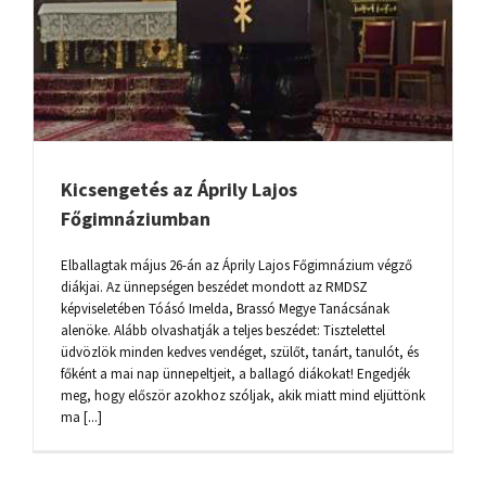
Kicsengetés az Áprily Lajos
Főgimnáziumban
Elballagtak május 26-án az Áprily Lajos Főgimnázium végző
diákjai. Az ünnepségen beszédet mondott az RMDSZ
képviseletében Tóásó Imelda, Brassó Megye Tanácsának
alenöke. Alább olvashatják a teljes beszédet: Tisztelettel
üdvözlök minden kedves vendéget, szülőt, tanárt, tanulót, és
főként a mai nap ünnepeltjeit, a ballagó diákokat! Engedjék
meg, hogy először azokhoz szóljak, akik miatt mind eljüttönk
ma [...]