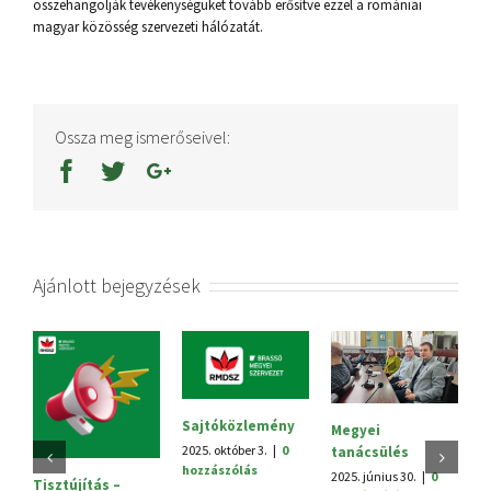
összehangolják tevékenységüket tovább erősítve ezzel a romániai
magyar közösség szervezeti hálózatát.
Ossza meg ismerőseivel:
Ajánlott bejegyzések
Sajtóközlemény
Megyei
V.
2025. október 3.
|
0
tanácsülés
H
hozzászólás
2025. június 30.
|
0
20
Tisztújítás –