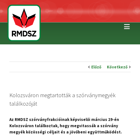
Előző
Következő
Kolozsváron megtartották a szórványmegyék
találkozóját
Az RMDSZ szórványfrakcióinak képviselői március 29-én
Kolozsváron találkoztak, hogy megvitassák a szórvány
megyék közösségi céljait és a jövőbeni együttműködést.