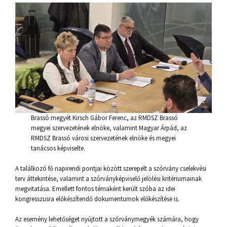
Brassó megyét Kirsch Gábor Ferenc, az RMDSZ Brassó
megyei szervezetének elnöke, valamint Magyar Árpád, az
RMDSZ Brassó városi szervezetének elnöke és megyei
tanácsos képviselte.
A találkozó fő napirendi pontjai között szerepelt a szórvány cselekvési
terv áttekintése, valamint a szórványképviselő jelölési kritériumainak
megvitatása. Emellett fontos témaként került szóba az idei
kongresszusra előkészítendő dokumentumok előkészítése is.
Az esemény lehetőséget nyújtott a szórványmegyék számára, hogy