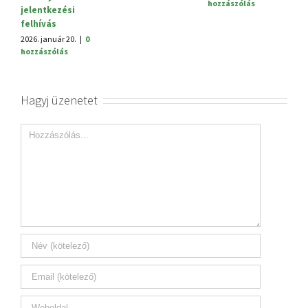
hozzászólás
h
jelentkezési
felhívás
2026. január 20.
|
0
hozzászólás
Hagyj üzenetet