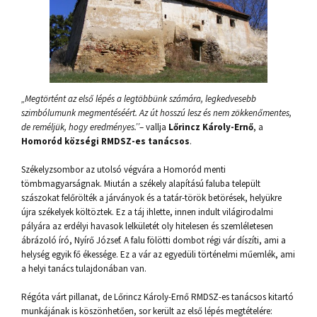
„Megtörtént az első lépés a legtöbbünk számára, legkedvesebb
szimbólumunk megmentéséért. Az út hosszú lesz és nem zökkenőmentes,
de reméljük, hogy eredményes.’’
– vallja
Lőrincz Károly-Ernő
, a
Homoród községi RMDSZ-es tanácsos
.
Székelyzsombor az utolsó végvára a Homoród menti
tömbmagyarságnak. Miután a székely alapítású faluba települt
szászokat felőrölték a járványok és a tatár-török betörések, helyükre
újra székelyek költöztek. Ez a táj ihlette, innen indult világirodalmi
pályára az erdélyi havasok lelkületét oly hitelesen és szemléletesen
ábrázoló író, Nyírő József. A falu fölötti dombot régi vár díszíti, ami a
helység egyik fő ékessége. Ez a vár az egyedüli történelmi műemlék, ami
a helyi tanács tulajdonában van.
Régóta várt pillanat, de Lőrincz Károly-Ernő RMDSZ-es tanácsos kitartó
munkájának is köszönhetően, sor került az első lépés megtételére: