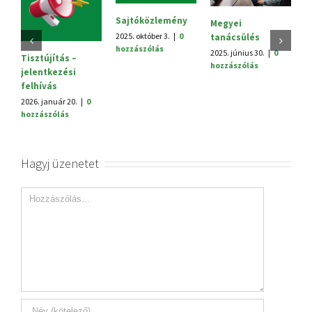
Sajtóközlemény
Megyei
V.
2025. október 3.
|
0
tanácsülés
H
hozzászólás
2025. június 30.
|
0
20
Tisztújítás –
hozzászólás
h
jelentkezési
felhívás
2026. január 20.
|
0
hozzászólás
Hagyj üzenetet