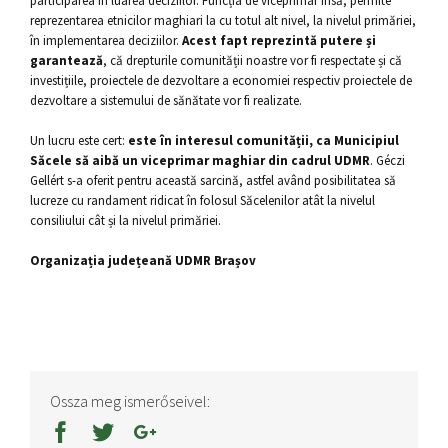
participarea în luarea deciziilor. Funcția de viceprimar însă, permite
reprezentarea etnicilor maghiari la cu totul alt nivel, la nivelul primăriei,
în implementarea deciziilor.
Acest fapt reprezintă putere și
garantează
, că drepturile comunității noastre vor fi respectate și că
investițiile, proiectele de dezvoltare a economiei respectiv proiectele de
dezvoltare a sistemului de sănătate vor fi realizate.
Un lucru este cert:
este în interesul comunității, ca Municipiul
Săcele să aibă un viceprimar maghiar din cadrul UDMR
. Géczi
Gellért s-a oferit pentru această sarcină, astfel având posibilitatea să
lucreze cu randament ridicat în folosul Săcelenilor atât la nivelul
consiliului cât și la nivelul primăriei.
Organizația județeană UDMR Brașov
Ossza meg ismerőseivel: