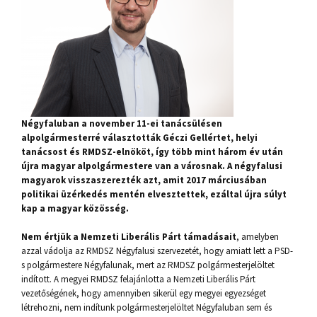
Négyfaluban a november 11-ei tanácsülésen
alpolgármesterré választották Géczi Gellértet, helyi
tanácsost és RMDSZ-elnököt, így több mint három év után
újra magyar alpolgármestere van a városnak. A négyfalusi
magyarok visszaszerezték azt, amit 2017 márciusában
politikai üzérkedés mentén elvesztettek, ezáltal újra súlyt
kap a magyar közösség.
Nem értjük a Nemzeti Liberális Párt támadásait
, amelyben
azzal vádolja az RMDSZ Négyfalusi szervezetét, hogy amiatt lett a PSD-
s polgármestere Négyfalunak, mert az RMDSZ polgármesterjelöltet
indított. A megyei RMDSZ felajánlotta a Nemzeti Liberális Párt
vezetőségének, hogy amennyiben sikerül egy megyei egyezséget
létrehozni, nem indítunk polgármesterjelöltet Négyfaluban sem és