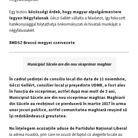
Egy biztos:
közösségi érdek, hogy
magyar alpolgármestere
legyen Négyfalunak
. Géczi Gellért vállalta a feladatot, így fokozott
hatékonysággal folytathatja önkormányzati és hivatali munkáját a
négyfalusiakért.
RMDSZ Brassó megyei szervezete
Municipiul Săcele are din nou viceprimar maghiar
În cadrul ședinței de consiliu local din data de 11 noiembrie,
Géczi Gellért, consilier local și președinte UDMR, a fost ales
în funcția de viceprimar, astfel după mai mult de 3 ani,
Municipiul Săcele are din nou viceprimar maghiar. Maghiarii
din Săcele au reobținut ce pierduseră în martie 2017 în urma
unor jocuri politice, astfel comunitatea maghiară reușind să
își redobândească greutatea.
Nu înțelegem acuzațiile aduse de Partidului Național Liberal
la adresa noastră, prin care ne acuză de faptul că alegerile locale au