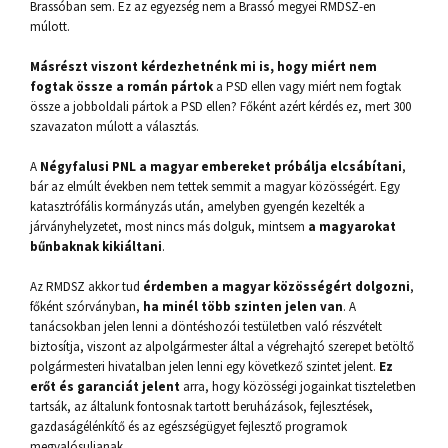
Brassóban sem. Ez az egyezség nem a Brassó megyei RMDSZ-en
múlott.
Másrészt viszont kérdezhetnénk mi is, hogy miért nem
fogtak össze a román pártok
a PSD ellen vagy miért nem fogtak
össze a jobboldali pártok a PSD ellen? Főként azért kérdés ez, mert 300
szavazaton múlott a választás.
A
Négyfalusi PNL a magyar embereket próbálja elcsábítani
,
bár az elmúlt években nem tettek semmit a magyar közösségért. Egy
katasztrófális kormányzás után, amelyben gyengén kezelték a
járványhelyzetet, most nincs más dolguk, mintsem
a magyarokat
bűnbaknak kikiáltani
.
Az RMDSZ akkor tud
érdemben a magyar közösségért dolgozni
,
főként szórványban,
ha minél több szinten jelen van
. A
tanácsokban jelen lenni a döntéshozói testületben való részvételt
biztosítja, viszont az alpolgármester által a végrehajtó szerepet betöltő
polgármesteri hivatalban jelen lenni egy következő szintet jelent.
Ez
erőt és garanciát jelent
arra, hogy közösségi jogainkat tiszteletben
tartsák, az általunk fontosnak tartott beruházások, fejlesztések,
gazdaságélénkítő és az egészségügyet fejlesztő programok
megvalósuljanak.