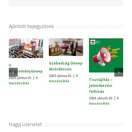
Ajánlott bejegyzések
Szabadság Ünnep
S
V.
Alsórákoson
20
Hagyományünnep
h
2025. június 25.
|
0
2025. június 25.
|
0
Tisztújítás –
hozzászólás
hozzászólás
jelentkezési
felhívás
2026. január 20.
|
0
hozzászólás
Hagyj üzenetet