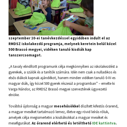
szeptember 10-ei tanévkezdéssel egyidőben indult el az
RMDSZ iskolakezdő programja, melynek keretein belül közel
500 Brassó megyei, vidéken tanuló kisdiák kap
tanszercsomagot.
„A tavaly elindított programunk célja megkönnyíteni az iskolakezdést a
gyerekek, a szülők és a tanítók számára. Idén nem csak a nulladikos és
elsős diákok kapnak ajándékot, hanem minden vidéken tanuló 0-IV-es
magyar diák, így közel 500 gyerek részesül a programban” – emelte ki
Varga Nándor, az RMDSZ Brassó megyei szerveztének ügyvezető
elnöke.
Továbbá újdonság a magyar
mesehősökkel
díszített kifestős órarend,
a magyar meséket tartalmazó lemez, illetve egy rövid leírás róluk,
amelyek célja megismertetni a kisdiákokkal a magyar meséket és
mesefigurákat.
Az órarend elérhető és letölthető
IDE kattintva
.