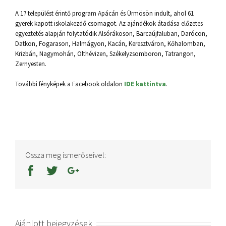
A 17 települést érintő program Apácán és Ürmösön indult, ahol 61
gyerek kapott iskolakezdő csomagot. Az ajándékok átadása előzetes
egyeztetés alapján folytatódik Alsórákoson, Barcaújfaluban, Darócon,
Datkon, Fogarason, Halmágyon, Kacán, Keresztváron, Kőhalomban,
Krizbán, Nagymohán, Olthévizen, Székelyzsomboron, Tatrangon,
Zernyesten.
További fényképek a Facebook oldalon
IDE kattintva
.
Ossza meg ismerőseivel:
Ajánlott bejegyzések