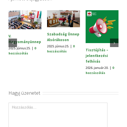
Szabadság Ünnep
S
V.
Alsórákoson
20
Hagyományünnep
h
2025. június 25.
|
0
2025. június 25.
|
0
Tisztújítás –
hozzászólás
hozzászólás
jelentkezési
felhívás
2026. január 20.
|
0
hozzászólás
Hagyj üzenetet