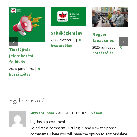
Sajtóközlemény
Megyei
V.
2025. október 3.
|
0
tanácsülés
H
hozzászólás
2025. június 30.
|
0
20
Tisztújítás –
hozzászólás
h
jelentkezési
felhívás
2026. január 20.
|
0
hozzászólás
Egy hozzászólás
Mr WordPress
2016-03-04 - 12:18 du.
- Válasz
Hi, this is a comment.
To delete a comment, just log in and view the post's
comments. There you will have the option to edit or delete