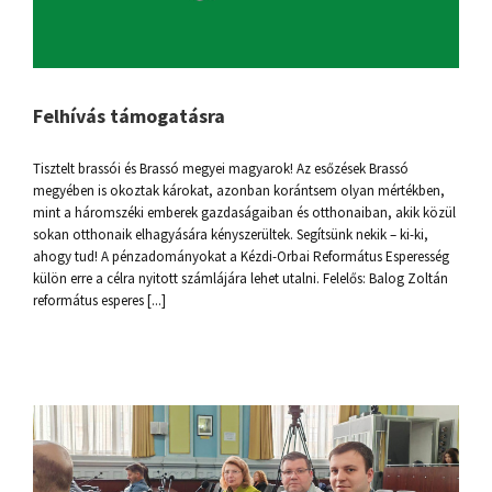
Felhívás támogatásra
Tisztelt brassói és Brassó megyei magyarok! Az esőzések Brassó
megyében is okoztak károkat, azonban korántsem olyan mértékben,
mint a háromszéki emberek gazdaságaiban és otthonaiban, akik közül
sokan otthonaik elhagyására kényszerültek. Segítsünk nekik – ki-ki,
ahogy tud! A pénzadományokat a Kézdi-Orbai Református Esperesség
külön erre a célra nyitott számlájára lehet utalni. Felelős: Balog Zoltán
református esperes [...]