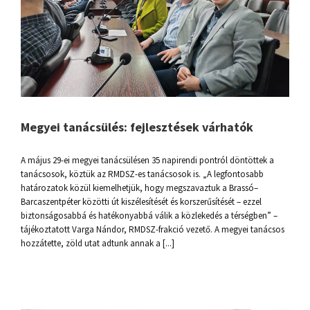
Megyei tanácsülés: fejlesztések várhatók
A május 29-ei megyei tanácsülésen 35 napirendi pontról döntöttek a
tanácsosok, köztük az RMDSZ-es tanácsosok is. „A legfontosabb
határozatok közül kiemelhetjük, hogy megszavaztuk a Brassó–
Barcaszentpéter közötti út kiszélesítését és korszerűsítését – ezzel
biztonságosabbá és hatékonyabbá válik a közlekedés a térségben” –
tájékoztatott Varga Nándor, RMDSZ-frakció vezető. A megyei tanácsos
hozzátette, zöld utat adtunk annak a [...]