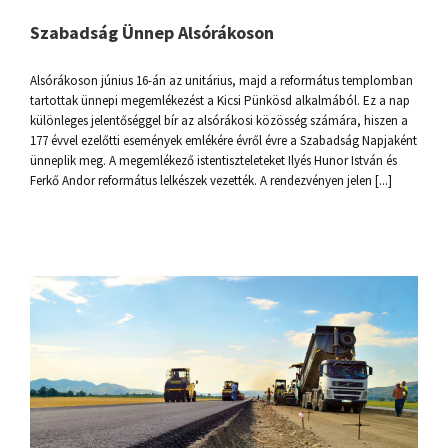
Szabadság Ünnep Alsórákoson
Alsórákoson június 16-án az unitárius, majd a református templomban
tartottak ünnepi megemlékezést a Kicsi Pünkösd alkalmából. Ez a nap
különleges jelentőséggel bír az alsórákosi közösség számára, hiszen a
177 évvel ezelőtti események emlékére évről évre a Szabadság Napjaként
ünneplik meg. A megemlékező istentiszteleteket Ilyés Hunor István és
Ferkő Andor református lelkészek vezették. A rendezvényen jelen [...]