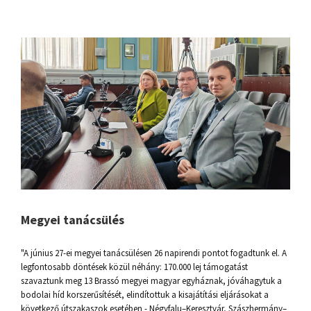
Megyei tanácsülés
"A június 27-ei megyei tanácsülésen 26 napirendi pontot fogadtunk el. A
legfontosabb döntések közül néhány: 170.000 lej támogatást
szavaztunk meg 13 Brassó megyei magyar egyháznak, jóváhagytuk a
bodolai híd korszerűsítését, elindítottuk a kisajátítási eljárásokat a
következő útszakaszok esetében - Négyfalu–Keresztvár, Szászhermány–