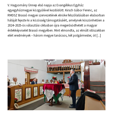
V. Hagyomány Ünnep első napja az Evangélikus Egyház
egyegyházmegyei közgyűlével kezdődött. Kirsch Gábor Ferenc, az
RMDSZ Brassó megyei szervezetének elnöke felszólalásában elsősorban
háláját fejezte ki a közösség támogatásáért, amelynek köszönhetően a
2024–2025-ös választási ciklusban újra megerősödhetett a magyar
érdekképviselet Brassó megyében. Mint elmondta, az elmúlt időszakban
elért eredmények – három megyei tanácsos, két polgármester, öt [...]