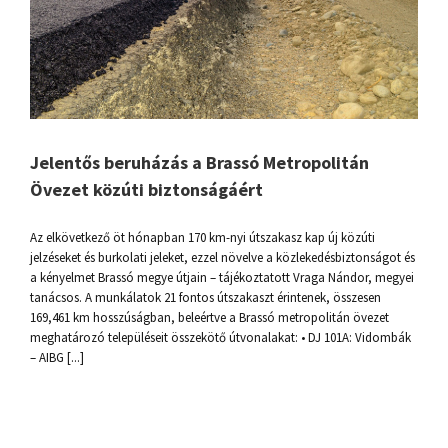
Jelentős beruházás a Brassó Metropolitán
Övezet közúti biztonságáért
Az elkövetkező öt hónapban 170 km-nyi útszakasz kap új közúti
jelzéseket és burkolati jeleket, ezzel növelve a közlekedésbiztonságot és
a kényelmet Brassó megye útjain – tájékoztatott Vraga Nándor, megyei
tanácsos. A munkálatok 21 fontos útszakaszt érintenek, összesen
169,461 km hosszúságban, beleértve a Brassó metropolitán övezet
meghatározó településeit összekötő útvonalakat: • DJ 101A: Vidombák
– AIBG [...]