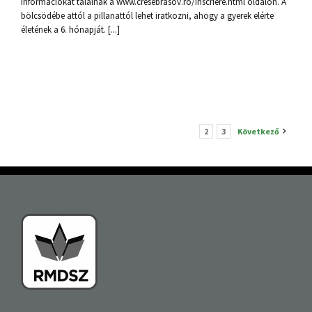
információkat találnak a www.cresebrasov.ro/inscriere.html oldalon. A
bölcsödébe attól a pillanattól lehet iratkozni, ahogy a gyerek elérte
életének a 6. hónapját. [...]
1
2
3
Következő