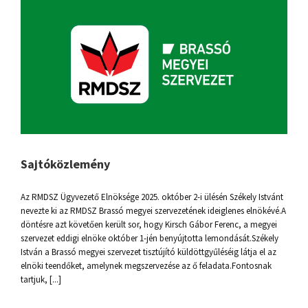
Sajtóközlemény
Az RMDSZ Ügyvezető Elnöksége 2025. október 2-i ülésén Székely Istvánt
nevezte ki az RMDSZ Brassó megyei szervezetének ideiglenes elnökévé.A
döntésre azt követően került sor, hogy Kirsch Gábor Ferenc, a megyei
szervezet eddigi elnöke október 1-jén benyújtotta lemondását.Székely
István a Brassó megyei szervezet tisztújító küldöttgyűléséig látja el az
elnöki teendőket, amelynek megszervezése az ő feladata.Fontosnak
tartjuk, [...]