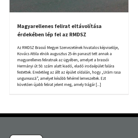
Magyarellenes felirat eltávolítása
érdekében lép fel az RMDSZ
Az RMDSZ Brassó Megyei Szervezetének hivatalos képviselője,
Kovács Attila elnök augusztus 25-én panaszt tett annak a
magyarellenes feliratnak az ügyében, amelyet a brassói
Hermányi út 50. szám alatt kiadó, eladó irodaépület falára
festettek. Eredetileg az állt az épület oldalán, hogy „Urăm rasa
ungurească”, amelyet később fehérrel lemeszeltek. Ezt
követően újabb felirat jelent meg, amely trágár [...]