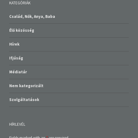
KATEGÓRIÁK
Család, Nők, Anya, Baba
Élő közösség
Hírek
Ifjúság
Médiatár
Nem kategorizált
Szolgáltatások
HÍRLEVÉL
Fields marked with an
*
are required