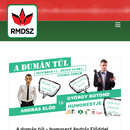
L
A dumán túl – humorest András Előddel