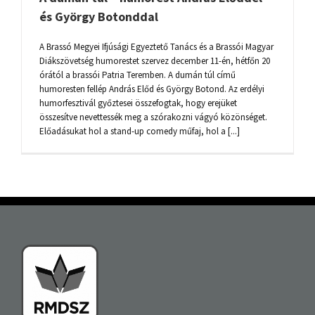
és György Botonddal
A Brassó Megyei Ifjúsági Egyeztető Tanács és a Brassói Magyar
Diákszövetség humorestet szervez december 11-én, hétfőn 20
órától a brassói Patria Teremben. A dumán túl című
humoresten fellép András Előd és György Botond. Az erdélyi
humorfesztivál győztesei összefogtak, hogy erejüket
összesítve nevettessék meg a szórakozni vágyó közönséget.
Előadásukat hol a stand-up comedy műfaj, hol a [...]