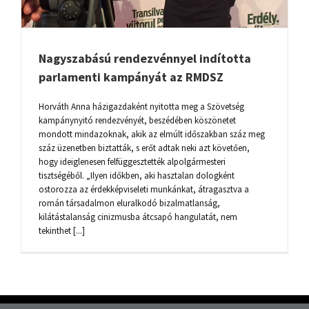
Nagyszabású rendezvénnyel indította
parlamenti kampányát az RMDSZ
Horváth Anna házigazdaként nyitotta meg a Szövetség
kampánynyitó rendezvényét, beszédében köszönetet
mondott mindazoknak, akik az elmúlt időszakban száz meg
száz üzenetben biztatták, s erőt adtak neki azt követően,
hogy ideiglenesen felfüggesztették alpolgármesteri
tisztségéből. „Ilyen időkben, aki hasztalan dologként
ostorozza az érdekképviseleti munkánkat, átragasztva a
román társadalmon eluralkodó bizalmatlanság,
kilátástalanság cinizmusba átcsapó hangulatát, nem
tekinthet [...]