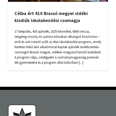
Célba ért 410 Brassó megyei vidéki
kisdiák iskolakezdési csomagja
17 település, 410 ajándék, 1025 kilométer, 6560 ceruza,
rengeteg mosoly és számos kórusban elhangzó köszönöm –
erről és sok másról szólt az első iskolakezdési program, amely
keretein belül első alkalommal kaptak ajándék tanfelszerelés-
csomagot Brassó megyei, vidéken magyarul tanuló kisdiákok.
A program célja, odafigyelni a szórványmagyarság peremén
élő gyermekekre és a program által bátorítani [...]