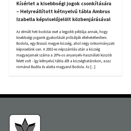
Kísérlet a kisebbségi jogok csonkítására
– Helyreállított kétnyelvű tábla Ambrus
Izabella képviselőjelölt közbenjárásával
Az elmúlt heti bodolai eset a legjobb példája annak, hogy
kisebbségi jogaink gyakorlását próbálják ellehetetleníteni.
Bodola, egy Brassó megyei község, ahol négy önkormányzati
képviselőnk van. A 2002-es népszámlás után a község
magyarjainak száma a 20%-os anyanyelv-használati küszöb
felett volt - így kétnyelvű tábla állt a községhatárokon, azaz
románul Budila és alatta magyarul Bodola. Az [...]