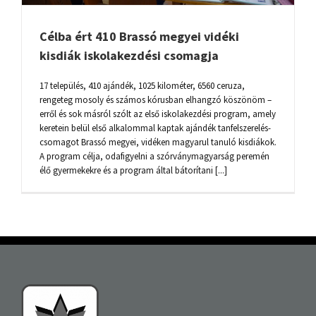
Célba ért 410 Brassó megyei vidéki
kisdiák iskolakezdési csomagja
17 település, 410 ajándék, 1025 kilométer, 6560 ceruza,
rengeteg mosoly és számos kórusban elhangzó köszönöm –
erről és sok másról szólt az első iskolakezdési program, amely
keretein belül első alkalommal kaptak ajándék tanfelszerelés-
csomagot Brassó megyei, vidéken magyarul tanuló kisdiákok.
A program célja, odafigyelni a szórványmagyarság peremén
élő gyermekekre és a program által bátorítani [...]