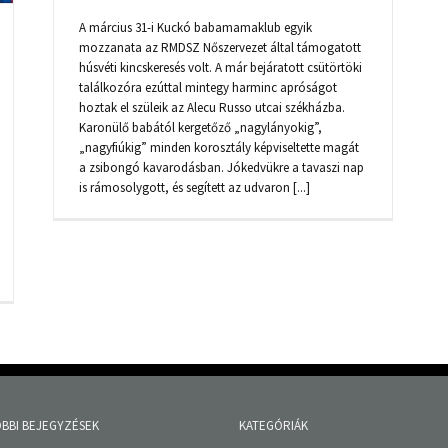
A március 31-i Kuckó babamamaklub egyik
mozzanata az RMDSZ Nőszervezet által támogatott
húsvéti kincskeresés volt. A már bejáratott csütörtöki
találkozóra ezúttal mintegy harminc apróságot
hoztak el szüleik az Alecu Russo utcai székházba.
Karonülő babától kergetőző „nagylányokig”,
„nagyfiúkig” minden korosztály képviseltette magát
a zsibongó kavarodásban. Jókedvükre a tavaszi nap
is rámosolygott, és segített az udvaron [...]
BBI BEJEGYZÉSEK
KATEGÓRIÁK