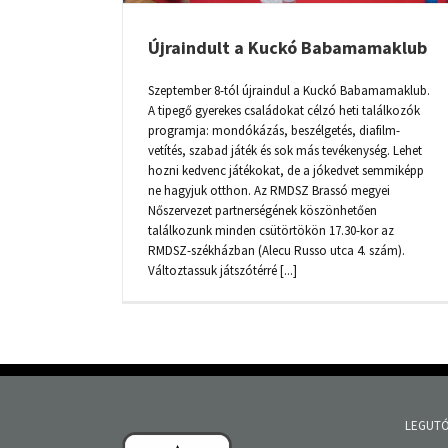
Újraindult a Kuckó Babamamaklub
Szeptember 8-tól újraindul a Kuckó Babamamaklub.
A tipegő gyerekes családokat célzó heti találkozók
programja: mondókázás, beszélgetés, diafilm-
vetítés, szabad játék és sok más tevékenység. Lehet
hozni kedvenc játékokat, de a jókedvet semmiképp
ne hagyjuk otthon. Az RMDSZ Brassó megyei
Nőszervezet partnerségének köszönhetően
találkozunk minden csütörtökön 17.30-kor az
RMDSZ-székházban (Alecu Russo utca 4. szám).
Változtassuk játszótérré [...]
LEGUTÓ