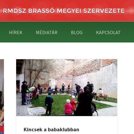
HÍREK
MÉDIATÁR
BLOG
KAPCSOLAT
Kincsek a babaklubban