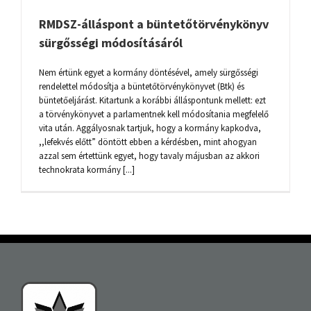
RMDSZ-álláspont a büntetőtörvénykönyv
sürgősségi módosításáról
Nem értünk egyet a kormány döntésével, amely sürgősségi
rendelettel módosítja a büntetőtörvénykönyvet (Btk) és
büntetőeljárást. Kitartunk a korábbi álláspontunk mellett: ezt
a törvénykönyvet a parlamentnek kell módosítania megfelelő
vita után. Aggályosnak tartjuk, hogy a kormány kapkodva,
,,lefekvés előtt” döntött ebben a kérdésben, mint ahogyan
azzal sem értettünk egyet, hogy tavaly májusban az akkori
technokrata kormány [...]